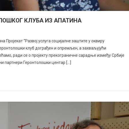
ЛОШКОГ КЛУБА ИЗ АПАТИНА
а Пројекат “Развој услуга социјалне заштите у оквиру
Геронтолошки клуб дограђен и опремљен, а захваљујући
сећамо, ради се о пројекту прекограничне сарадње између Србије
тни партнери Геронтолошки центар […]