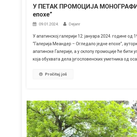
У ПЕТАК ПРОМОЦИЈА МОНОГРАФИЈЕ 
епохе”
09.01.2024.
Dejanr
У апатинској галерији 12. јануара 2024. године од
“Галерија Меандер – Огледало једне епохе”, ауто
апатинске Галерије, а у склопу промоције ће бити 
која обухвата дела југословенских уметника од ос
Pročitaj još