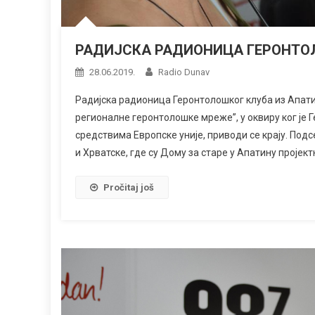
РАДИЈСКА РАДИОНИЦА ГЕРОНТО
28.06.2019.
Radio Dunav
Радијска радионица Геронтолошког клуба из Апатин
регионалне геронтолошке мреже”, у оквиру ког је 
средствима Европске уније, приводи се крају. Под
и Хрватске, где су Дому за старе у Апатину пројек
Pročitaj još