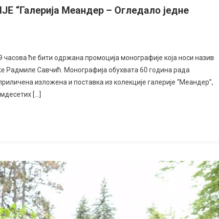
“Галерија Меандер – Огледало једне
 19 часова ће бити одржана промоција монографије која носи назив
рке Радмиле Савчић. Монографија обухвата 60 година рада
уприличена изложена и поставка из колекције галерије “Меандер”,
амдесетих […]