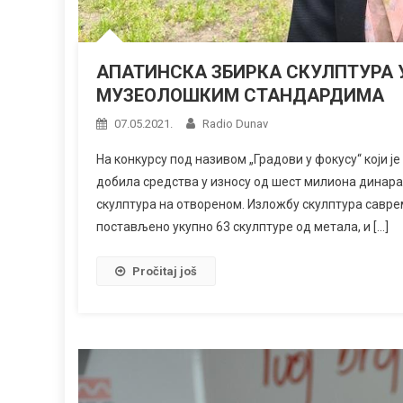
АПАТИНСКА ЗБИРКА СКУЛПТУРА 
МУЗЕОЛОШКИМ СТАНДАРДИМА
07.05.2021.
Radio Dunav
На конкурсу под називом „Градови у фокусу“ који 
добила средства у износу од шест милиона динара
скулптура на отвореном. Изложбу скулптура савре
постављено укупно 63 скулптуре од метала, и […]
Pročitaj još