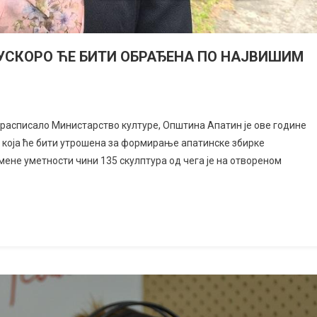
УСКОРО ЋЕ БИТИ ОБРАЂЕНА ПО НАЈВИШИМ
је расписало Министарство културе, Општина Апатин је ове године
 која ће бити утрошена за формирање апатинске збирке
мене уметности чини 135 скулптура од чега је на отвореном