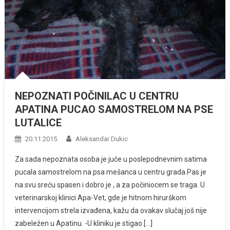
NEPOZNATI POČINILAC U CENTRU
APATINA PUCAO SAMOSTRELOM NA PSE
LUTALICE
20.11.2015.
Aleksandar Dukic
Za sada nepoznata osoba je juče u poslepodnevnim satima
pucala samostrelom na psa mešanca u centru grada.Pas je
na svu sreću spasen i dobro je , a za počiniocem se traga. U
veterinarskoj klinici Apa-Vet, gde je hitnom hirurškom
intervencijom strela izvađena, kažu da ovakav slučaj još nije
zabeležen u Apatinu. -U kliniku je stigao […]