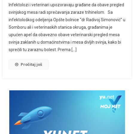
Infektolozi i veterinari upozoravaju građane da obave pregled
svinjskog mesa radi sprečavanja zaraze trihinelom. Sa
infektološkog odeljenja Opšte bolnice “dr Radivoj Simonović” u
Somboru ali i veterinaskih stanica okruga, građanima je
upućen apel da obavezno obave veterinarski pregled mesa
svinja zaklanih u domaćinstvima i mesa divljih svinja, kako bi
sprečili tu zaraznu bolest. Prema […]
Pročitaj još