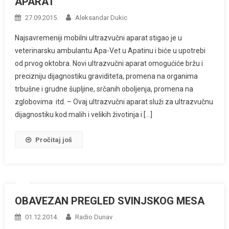
APARAT
27.09.2015.
Aleksandar Dukic
Najsavremeniji mobilni ultrazvučni aparat stigao je u
veterinarsku ambulantu Apa-Vet u Apatinu i biće u upotrebi
od prvog oktobra. Novi ultrazvučni aparat omogućiće bržu i
precizniju dijagnostiku graviditeta, promena na organima
trbušne i grudne šupljine, srčanih oboljenja, promena na
zglobovima itd. – Ovaj ultrazvučni aparat služi za ultrazvučnu
dijagnostiku kod malih i velikih životinja i […]
Pročitaj još
OBAVEZAN PREGLED SVINJSKOG MESA
01.12.2014.
Radio Dunav