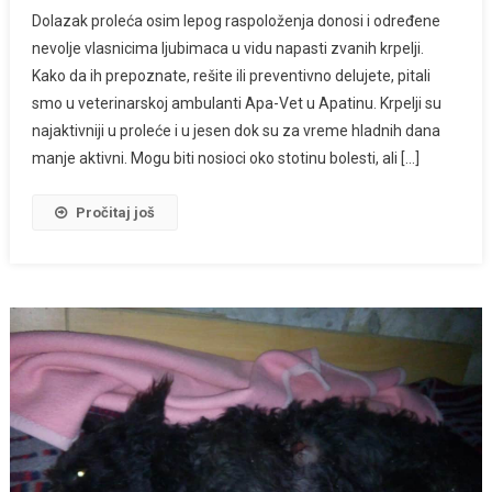
Dolazak proleća osim lepog raspoloženja donosi i određene
nevolje vlasnicima ljubimaca u vidu napasti zvanih krpelji.
Kako da ih prepoznate, rešite ili preventivno delujete, pitali
smo u veterinarskoj ambulanti Apa-Vet u Apatinu. Krpelji su
najaktivniji u proleće i u jesen dok su za vreme hladnih dana
manje aktivni. Mogu biti nosioci oko stotinu bolesti, ali […]
Pročitaj još