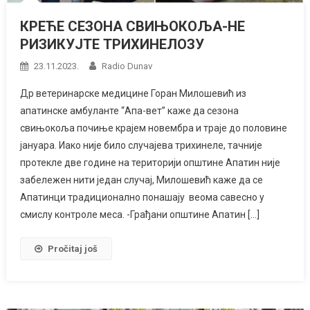
КРЕЋЕ СЕЗОНА СВИЊОКОЉА-НЕ
РИЗИКУЈТЕ ТРИХИНЕЛОЗУ
23.11.2023.
Radio Dunav
Др ветеринарске медицине Горан Милошевић из
апатинске амбуланте “Апа-вет” каже да сезона
свињокоља почиње крајем новембра и траје до половине
јануара. Иако није било случајева трихинеле, тачније
протекле две године на територији општине Апатин није
забележен нити један случај, Милошевић каже да се
Апатинци традиционално понашају веома савесно у
смислу контроле меса. -Грађани општине Апатин […]
Pročitaj još