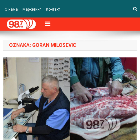
О нама
Маркетинг
Контакт
OZNAKA:
GORAN MILOSEVIC