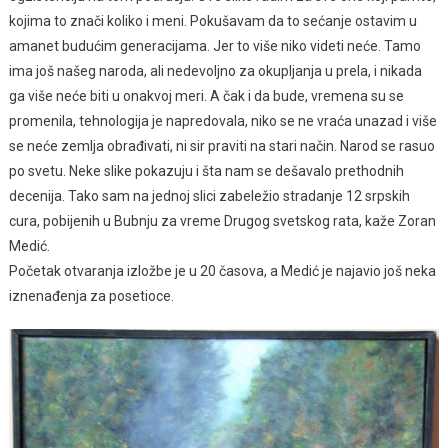
kojima to znači koliko i meni. Pokušavam da to sećanje ostavim u
amanet budućim generacijama. Jer to više niko videti neće. Tamo
ima još našeg naroda, ali nedevoljno za okupljanja u prela, i nikada
ga više neće biti u onakvoj meri. A čak i da bude, vremena su se
promenila, tehnologija je napredovala, niko se ne vraća unazad i više
se neće zemlja obrađivati, ni sir praviti na stari način. Narod se rasuo
po svetu. Neke slike pokazuju i šta nam se dešavalo prethodnih
decenija. Tako sam na jednoj slici zabeležio stradanje 12 srpskih
cura, pobijenih u Bubnju za vreme Drugog svetskog rata, kaže Zoran
Medić.
Početak otvaranja izložbe je u 20 časova, a Medić je najavio još neka
iznenađenja za posetioce.