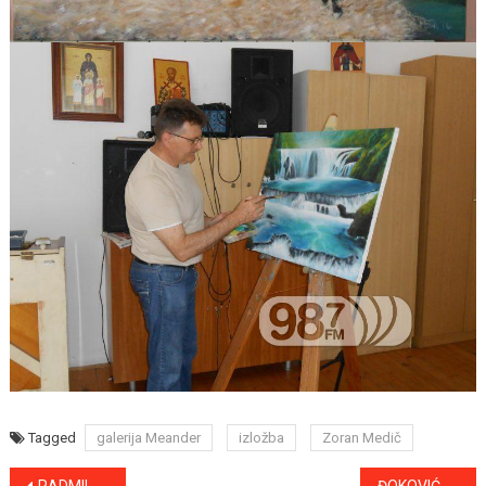
Tagged
galerija Meander
izložba
Zoran Medič