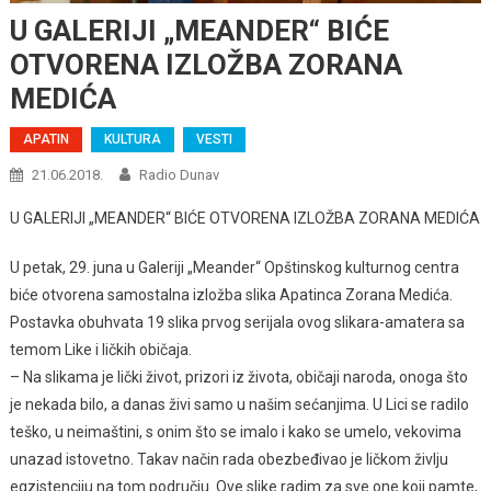
U GALERIJI „MEANDER“ BIĆE
OTVORENA IZLOŽBA ZORANA
MEDIĆA
APATIN
KULTURA
VESTI
21.06.2018.
Radio Dunav
U GALERIJI „MEANDER“ BIĆE OTVORENA IZLOŽBA ZORANA MEDIĆA
U petak, 29. juna u Galeriji „Meander“ Opštinskog kulturnog centra
biće otvorena samostalna izložba slika Apatinca Zorana Medića.
Postavka obuhvata 19 slika prvog serijala ovog slikara-amatera sa
temom Like i ličkih običaja.
– Na slikama je lički život, prizori iz života, običaji naroda, onoga što
je nekada bilo, a danas živi samo u našim sećanjima. U Lici se radilo
teško, u neimaštini, s onim što se imalo i kako se umelo, vekovima
unazad istovetno. Takav način rada obezbeđivao je ličkom življu
egzistenciju na tom području. Ove slike radim za sve one koji pamte,