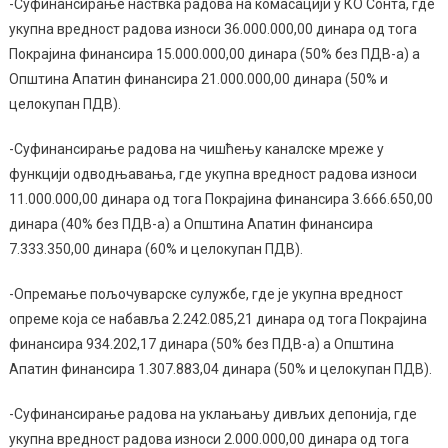
-Суфинансирање наствка радова на комасацији у КО Сонта, где
укупна вредност радова износи 36.000.000,00 динара од тога
Покрајина финансира 15.000.000,00 динара (50% без ПДВ-а) а
Општина Апатин финансира 21.000.000,00 динара (50% и
целокупан ПДВ).
-Суфинансирање радова на чишћењу каналске мреже у
функцији одводњавања, где укупна вредност радова износи
11.000.000,00 динара од тога Покрајина финансира 3.666.650,00
динара (40% без ПДВ-а) а Општина Апатин финансира
7.333.350,00 динара (60% и целокупан ПДВ).
-Опремање пољочуварске сулужбе, где је укупна вредност
опреме која се набавља 2.242.085,21 динара од тога Покрајина
финансира 934.202,17 динара (50% без ПДВ-а) а Општина
Апатин финансира 1.307.883,04 динара (50% и целокупан ПДВ).
-Суфинансирање радова на уклањању дивљих депонија, где
укупна вредност радова износи 2.000.000,00 динара од тога