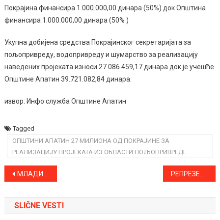
Покрајина финансира 1.000.000,00 динара (50%) док Општина
финансира 1.000.000,00 динара (50% )
Укупна добијена средства Покрајинског секретаријата за
пољопривреду, водопривреду и шумарство за реализацију
наведених пројеката износи 27.086.459,17 динара док је учешће
Општине Апатин 39.721.082,84 динара.
извор: Инфо служба Општине Апатин
Tagged
ОПШТИНИ АПАТИН 27 МИЛИОНА ОД ПОКРАЈИНЕ ЗА
РЕАЛИЗАЦИЈУ ПРОЈЕКАТА ИЗ ОБЛАСТИ ПОЉОПРИВРЕДЕ
Kretanje
МЛАДИ ПРИГРЕВЧАНИ НА ДРЖАВНОМ ПРВЕНСТВУ! ПРВИ ТИМ ИЗГУБИО ОД СОМБОРАЦА
РЕПРЕЗЕНТАТИВАЦ УЛТИМАТ ФАЈТА ИЗАЗВАО УДЕС, ПРАВДАО СЕ ВОЋНОМ ДИЈЕТОМ
članka
SLIČNE VESTI