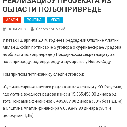
РЕАЛИЗАЦИЈУ ПРОЈЕКАТА ИЗ
ОБЛАСТИ ПОЉОПРИВРЕДЕ
APATIN
POLITIKA
VESTI
16.04.2019.
Čedomir Milojević
У петак 12. арпила 2019. године Председник Општине Апатин
Милан Шкрбић потписао је 5 уговора о суфинансирању радова
из области пољопривреде у Покрајинском секретаријату за
пољопривреду, водопрувреду и шумарство у Новом Саду.
Том прилком потписани су следћи Уговори:
-Суфинансирање наствка радова на комасацији у КО Купусина,
где укупна вредност радова износи 15.565.456,80 динара од
тога Покрајина финансира 6.485.607,00 динара (50% без ПДВ-а)
а Општина Апатин финансира 9.079.849,80 динара (50% и
целокупан ПДВ).