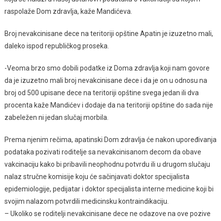
raspolaže Dom zdravlja, kaže Mandićeva.
Broj nevakcinisane dece na teritoriji opštine Apatin je izuzetno mali,
daleko ispod republičkog proseka.
-Veoma brzo smo dobili podatke iz Doma zdravlja koji nam govore
da je izuzetno mali broj nevakcinisane dece i da je on u odnosu na
broj od 500 upisane dece na teritoriji opštine svega jedan ili dva
procenta kaže Mandićev i dodaje da na teritoriji opštine do sada nije
zabeležen ni jedan slučaj morbila.
Prema njenim rečima, apatinski Dom zdravlja će nakon upoređivanja
podataka pozivati roditelje sa nevakcinisanom decom da obave
vakcinaciju kako bi pribavili neophodnu potvrdu ili u drugom slučaju
nalaz stručne komisije koju će sačinjavati doktor specijalista
epidemiologije, pedijatar i doktor specijalista interne medicine koji bi
svojim nalazom potvrdili medicinsku kontraindikaciju.
– Ukoliko se roditelji nevakcinisane dece ne odazove na ove pozive