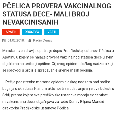
PČELICA PROVERA VAKCINALNOG
STATUSA DECE- MALI BROJ
NEVAKCINISANIH
APATIN
DRUŠTVO
VESTI
01.02.2018.
Radio Dunav
Ministarstvo zdravlja uputilo je dopis Predškolskoj ustanovi Pčelica u
Apatinu u kojem se nalaže provera vakcinalnog statusa dece u svim
objektima na teritoriji opštine. Cilj ovog epidemiološkog nadzora koji
se sprovodi u Srbiji je sprečavanje širenje malih boginja.
– Reč je pooštrenim merama epidemiološkog nadzora nad malim
boginja u skladu sa Planom aktivnosti za odstranjivanje ove bolesti u
Srbiji prema kojem sve predškolske ustanove moraju evidentirati
nevakcinisanu decu, objašnjava za radio Dunav Biljana Mandić
direktorka Predškolske ustanove Pčelica.