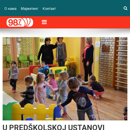
О нама
Маркетинг
Контакт
U PREDŠKOLSKOJ USTANOVI