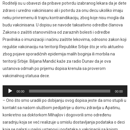
Roditelji su u obavezi da pribave potvrdu izabranog lekara da je dete
zdravo i uredno vakcinisano ali i potvrdu za onu decu ukoliko imaju
neku privremenu ili trajnu kontraindikaciju, zbog koje nisu mogla da
budu vakcinisana. U dopisu se navode taksativno odredbe članova
Zakona o zaštiti stanovništva od zaraznih bolesti i odredbe
Pravilnika o imunizaciji i načinu zaštite lekovima, odnosno zakon koji
reguliše vakcinaciju na teritoriji Republike Srbije što je vrlo aktuelno
zbog pojave sporadičnih epidemija malih boginja ili morbila na
teritoriji Srbije. Biljana Mandić kaže za radio Dunav da je ova
ustanova odmah po prijemu dopisa krenula sa proverom
vakcinalnog statusa dece.
Pregledač
00:00
00:00
zvučnih
– Ono što smo uradili po dobijanju ovog dopisa jeste da smo stupili u
zapisa
kontakt sa našom službom pedijatrije u domu zdravlja u Apatinu,
konkretno sa doktorkom Mihajlov i dogovorili smo određenu
saradnju koja se već realizuje u smislu dostavljanja podataka o deci
koja se nalazi u našoj ustanovi i podataka o vakcinaciji sa kojom