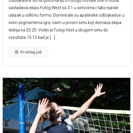
Odbojkašice su na gostovanju u Futogu osvojile sva tri boda
savladavši ekipu Futog West sa 3:1 u setovima i tako njavile
ulazak u odličnu formu. Dominirale su apatinske odbojkašice u
svim segmentima igre, osim u prvom setu koji domaća ekipa
dobija sa 25:20. Vodio je Futog Vest u drugom setu do
rezultata 15:12 kad je […]
Pročitaj još