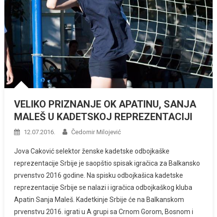
VELIKO PRIZNANJE OK APATINU, SANJA
MALEŠ U KADETSKOJ REPREZENTACIJI
12.07.2016.
Čedomir Milojević
Jova Caković selektor ženske kadetske odbojkaške
reprezentacije Srbije je saopštio spisak igračica za Balkansko
prvenstvo 2016 godine. Na spisku odbojkašica kadetske
reprezentacije Srbije se nalazi i igračica odbojkaškog kluba
Apatin Sanja Maleš. Kadetkinje Srbije će na Balkanskom
prvenstvu 2016. igrati u A grupi sa Crnom Gorom, Bosnom i