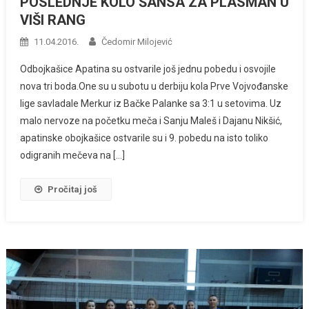
POSLEDNJE KOLO ŠANSA ZA PLASMAN U
VIŠI RANG
11.04.2016.
Čedomir Milojević
Odbojkašice Apatina su ostvarile još jednu pobedu i osvojile
nova tri boda.One su u subotu u derbiju kola Prve Vojvođanske
lige savladale Merkur iz Bačke Palanke sa 3:1 u setovima. Uz
malo nervoze na početku meča i Sanju Maleš i Dajanu Nikšić,
apatinske obojkašice ostvarile su i 9. pobedu na isto toliko
odigranih mečeva na […]
Pročitaj još