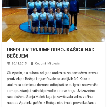
UBEDLJIV TRIJUMF ODBOJKAŠICA NAD
BEČEJEM
30.11.2015.
Čedomir Milojević
OK Apatin je u subotu odigrao utakmicu na domaćem terenu
protiv ekipe Bečeja i trijumfovale sa ubdljivih 3:0. Kako je
utakmica odimicala domaće odbojkašice su igrale sa sve više
samopuzdanja i rutinski privodile setove kraju. Uz izuzetno
raspoloženu Sanju Maleš, koja je završavala veliku većinu
napada Apatinki, gošće iz Bečeja nisu imale prevelike šanse.