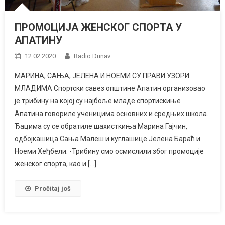
ПРОМОЦИЈА ЖЕНСКОГ СПОРТА У
АПАТИНУ
12.02.2020.
Radio Dunav
МАРИНА, САЊА, ЈЕЛЕНА И НОЕМИ СУ ПРАВИ УЗОРИ
МЛАДИМА Спортски савез општине Апатин организовао
је трибину на којој су најбоље младе спортискиње
Апатина говориле ученицима основних и средњих школа.
Ђацима су се обратиле шахисткиња Марина Гајчин,
одбојкашица Сања Малеш и куглашице Јелена Бараћ и
Ноеми Хеђбели. -Трибину смо осмислили због промоције
женског спорта, као и […]
Pročitaj još