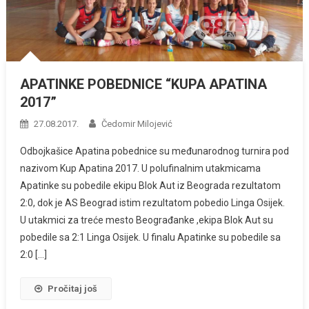
APATINKE POBEDNICE “KUPA APATINA
2017”
27.08.2017.
Čedomir Milojević
Odbojkašice Apatina pobednice su međunarodnog turnira pod
nazivom Kup Apatina 2017. U polufinalnim utakmicama
Apatinke su pobedile ekipu Blok Aut iz Beograda rezultatom
2:0, dok je AS Beograd istim rezultatom pobedio Linga Osijek.
U utakmici za treće mesto Beograđanke ,ekipa Blok Aut su
pobedile sa 2:1 Linga Osijek. U finalu Apatinke su pobedile sa
2:0 […]
Pročitaj još