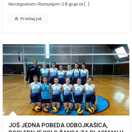
Hercegovinom i Rumunijom. U B grupi će […]
Pročitaj još
JOŠ JEDNA POBEDA ODBOJKAŠICA,