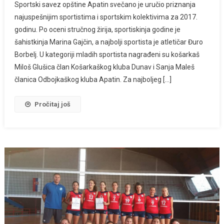
Sportski savez opštine Apatin svečano je uručio priznanja
najuspešnijim sportistima i sportskim kolektivima za 2017.
godinu. Po oceni stručnog žirija, sportiskinja godine je
šahistkinja Marina Gajčin, a najbolji sportista je atletičar Đuro
Borbelj. U kategoriji mladih sportista nagrađeni su košarkaš
Miloš Glušica član Košarkaškog kluba Dunav i Sanja Maleš
članica Odbojkaškog kluba Apatin. Za najboljeg […]
Pročitaj još