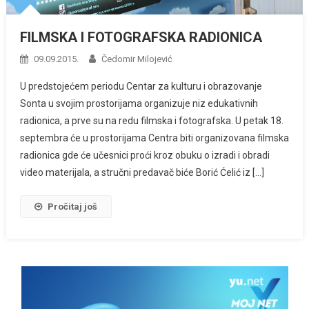
FILMSKA I FOTOGRAFSKA RADIONICA
09.09.2015.
Čedomir Milojević
U predstojećem periodu Centar za kulturu i obrazovanje
Sonta u svojim prostorijama organizuje niz edukativnih
radionica, a prve su na redu filmska i fotografska. U petak 18.
septembra će u prostorijama Centra biti organizovana filmska
radionica gde će učesnici proći kroz obuku o izradi i obradi
video materijala, a stručni predavač biće Borić Ćelić iz […]
Pročitaj još