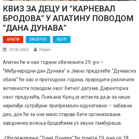
КВИЗ ЗА ДЕЦУ И “КАРНЕВАЛ
БРОДОВА” У АПАТИНУ ПОВОДОМ
“ДАНА ДУНАВА”
APATIN
DRUŠTVO
VESTI
20.06.2024.
Dejanr
Апатин ће и ове године обележити 29. јун –
“Међународни дан Дунава” а Јавно предузеће “Дунавска
обала” ће као и претходних година, приредити различите
активности поводом овог битног датума. Директорка
овог предузећа, Љиљана Крец је истакла да је за наше
најмлађе суграђане припремљен едукативно – забавни
део, док ће за оне мало старије бити организована
заједничка вожња бродићима уз звуке тамбураша.
-Обележавање “Дана Дунава” ће почети 29. јуна од 18