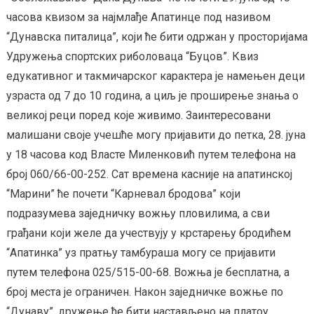
часова квизом за најмлађе Апатинце под називом
“Дунавска питалица”, који ће бити одржан у просторијама
Удружења спортских риболоваца “Буцов”. Квиз
едукативног и такмичарског карактера је намењен деци
узраста од 7 до 10 година, а циљ је проширење знања о
великој реци поред које живимо. Заинтересовани
малишани своје учешће могу пријавити до петка, 28. јуна
у 18 часова код Власте Миленковић путем телефона на
број 060/66-00-252. Сат времена касније на апатинској
“Марини” ће почети “Карневал бродова” који
подразумева заједничку вожњу пловилима, а сви
грађани који желе да учествују у крстарењу бродићем
“Апатинка” уз пратњу тамбураша могу се пријавити
путем телефона 025/515-00-68. Вожња је бесплатна, а
број места је ограничен. Након заједничке вожње по
“Дунаву”, дружење ће бити настављено на платоу