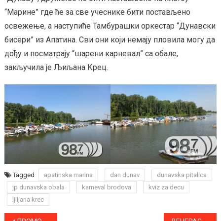
“Марине” где ће за све учеснике бити постављено
освежење, а наступиће Тамбурашки оркестар “Дунавски
бисери” из Апатина. Сви они који немају пловила могу да
дођу и посматрају “шарени карневал” са обале,
закључила је Љиљана Крец.
Tagged
apatinska marina
dan dunav
dunavska pitalica
jp dunavska obala
karneval brodova
kviz za decu
ljiljana krec