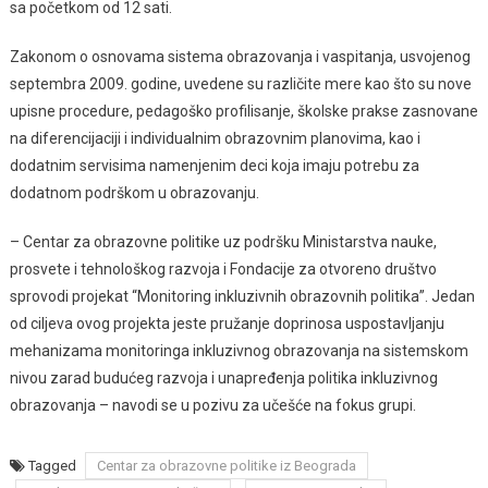
sa početkom od 12 sati.
Zakonom o osnovama sistema obrazovanja i vaspitanja, usvojenog
septembra 2009. godine, uvedene su različite mere kao što su nove
upisne procedure, pedagoško profilisanje, školske prakse zasnovane
na diferencijaciji i individualnim obrazovnim planovima, kao i
dodatnim servisima namenjenim deci koja imaju potrebu za
dodatnom podrškom u obrazovanju.
– Centar za obrazovne politike uz podršku Ministarstva nauke,
prosvete i tehnološkog razvoja i Fondacije za otvoreno društvo
sprovodi projekat “Monitoring inkluzivnih obrazovnih politika”. Jedan
od ciljeva ovog projekta jeste pružanje doprinosa uspostavljanju
mehanizama monitoringa inkluzivnog obrazovanja na sistemskom
nivou zarad budućeg razvoja i unapređenja politika inkluzivnog
obrazovanja – navodi se u pozivu za učešće na fokus grupi.
Tagged
Centar za obrazovne politike iz Beograda