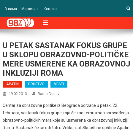
О нама
Маркетинг
Контакт
U PETAK SASTANAK FOKUS GRUPE
U SKLOPU OBRAZOVNO-POLITIČKE
MERE USMERENE KA OBRAZOVNOJ
INKLUZIJI ROMA
APATIN
DRUŠTVO
VESTI
19.02.2013.
Radio Dunav
Centar za obrazovne politike iz Beograda održaće u petak, 22.
februara, sastanak fokus grupe koja će kao temu imati sprovođenja
obrazovno-političkih mera koje su usmerena ka obrazovnoj inkluziji
Roma. Sastanak će se održati u Velikoj sali Skupštine opštine Apatin