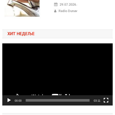
29.07.2026.
Radio Dunav
ХИТ НЕДЕЉЕ
Pregledač
video
zapisa
00:00
03:11