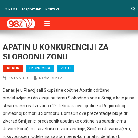
О нама
Маркетинг
Контакт
APATIN U KONKURENCIJI ZA
SLOBODNU ZONU
APATIN
EKONOMIJA
VESTI
19.02.2013.
Radio Dunav
Danas je u Plavoj sali Skupštine opštine Apatin održano
predstavljanje i diskusija na temu Slobodne zone u Srbiji, a koje je na
sličan način realizovano i 12. februara ove godine u Regionalnoj
privrednoj komori u Somboru. Domaćin ove prezentacije bio je dr
Živorad Smiljanić, predsednik apatinske opštine, sa saradnicima –
Jovom Koraćem, savetnikom za investicije, Sinišom Jovanovićem,
rukovodiocem Odeljenja za stambeno-komunalnu delatnost,