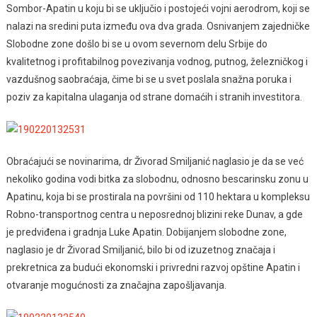
Sombor-Apatin u koju bi se uključio i postojeći vojni aerodrom, koji se
nalazi na sredini puta između ova dva grada. Osnivanjem zajedničke
Slobodne zone došlo bi se u ovom severnom delu Srbije do
kvalitetnog i profitabilnog povezivanja vodnog, putnog, železničkog i
vazdušnog saobraćaja, čime bi se u svet poslala snažna poruka i
poziv za kapitalna ulaganja od strane domaćih i stranih investitora.
Obraćajući se novinarima, dr Živorad Smiljanić naglasio je da se već
nekoliko godina vodi bitka za slobodnu, odnosno bescarinsku zonu u
Apatinu, koja bi se prostirala na površini od 110 hektara u kompleksu
Robno-transportnog centra u neposrednoj blizini reke Dunav, a gde
je predviđena i gradnja Luke Apatin. Dobijanjem slobodne zone,
naglasio je dr Živorad Smiljanić, bilo bi od izuzetnog značaja i
prekretnica za budući ekonomski i privredni razvoj opštine Apatin i
otvaranje mogućnosti za značajna zapošljavanja.