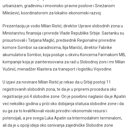
urbanizam, građevinu i imovinsko-pravne poslove i Snežanom
Milešević, koordinatorom za lokalno-ekonomski razvoj.
Prezentaciju je vodio Milan Ristić, direktor Uprave slobodnih zona u
Ministarstvu finansija i privrede Vlade Republike Srbije. Sastanku su
prisustvovali i Tatjana Maglić, predsednik Regionalne privredne
komore Sombor sa saradnicima, Ilija Maričić, direktor Fabrike
akumulatora Sombor, koja posluje u okviru Koncerna Farmakom MB,
kompanije koja je zainteresovana za rad u Slobodnoj zoni i mr Milan
Vučinić, menadžer Klastera za transport i logistiku Vojvodine.
U izjavi za novinare Milan Ristić je rekao da u Srbiji postoji 11
registrovanih slobodnih zona, te da je u pripremi procedura oko
registracije još 4 slobodne zone. On je posebno naglasio da je Apatin
već nekoliko godina u priči oko dobijanja statusa slobodne zone i da
su ga za to kvalifikovali visoki prirodni i ekonomski resursi i
potencijali, a pre svega Luka Apatin sa Intermodalnim terminalom,
ali da je u opciji ideja oko osnivanja zajedničke Slobodne zone