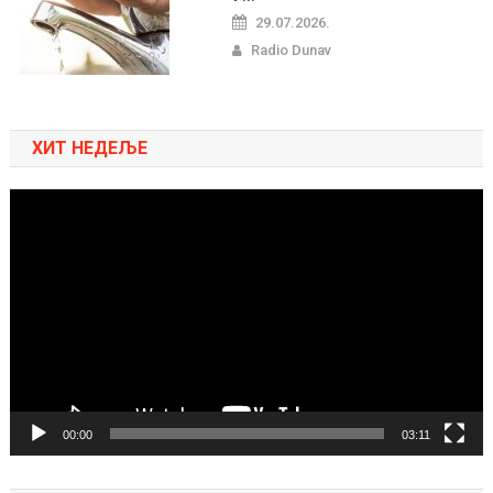
29.07.2026.
Radio Dunav
ХИТ НЕДЕЉЕ
Pregledač
video
zapisa
00:00
03:11