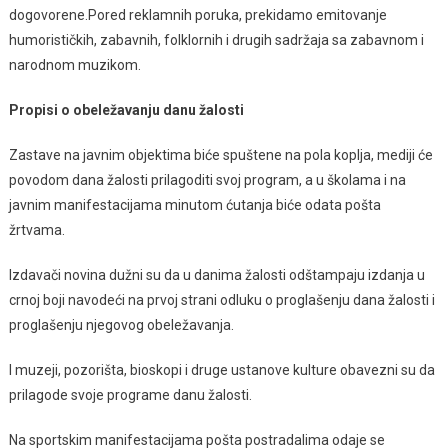
dogovorene.Pored reklamnih poruka, prekidamo emitovanje
humorističkih, zabavnih, folklornih i drugih sadržaja sa zabavnom i
narodnom muzikom.
Propisi o obeležavanju danu žalosti
Zastave na javnim objektima biće spuštene na pola koplja, mediji će
povodom dana žalosti prilagoditi svoj program, a u školama i na
javnim manifestacijama minutom ćutanja biće odata pošta
žrtvama.
Izdavači novina dužni su da u danima žalosti odštampaju izdanja u
crnoj boji navodeći na prvoj strani odluku o proglašenju dana žalosti i
proglašenju njegovog obeležavanja.
I muzeji, pozorišta, bioskopi i druge ustanove kulture obavezni su da
prilagode svoje programe danu žalosti.
Na sportskim manifestacijama pošta postradalima odaje se