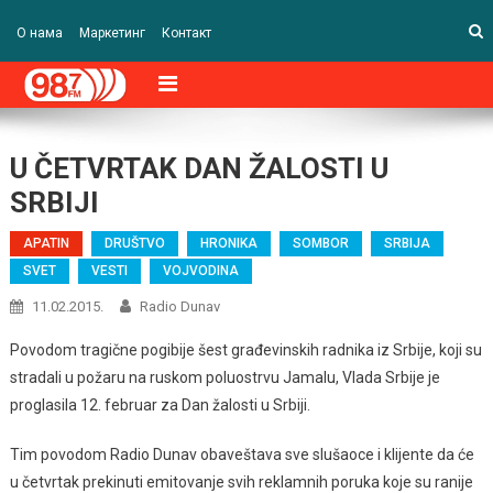
О нама
Маркетинг
Контакт
U ČETVRTAK DAN ŽALOSTI U
SRBIJI
APATIN
DRUŠTVO
HRONIKA
SOMBOR
SRBIJA
SVET
VESTI
VOJVODINA
11.02.2015.
Radio Dunav
Povodom tragične pogibije šest građevinskih radnika iz Srbije, koji su
stradali u požaru na ruskom poluostrvu Jamalu, Vlada Srbije je
proglasila 12. februar za Dan žalosti u Srbiji.
Tim povodom Radio Dunav obaveštava sve slušaoce i klijente da će
u četvrtak prekinuti emitovanje svih reklamnih poruka koje su ranije