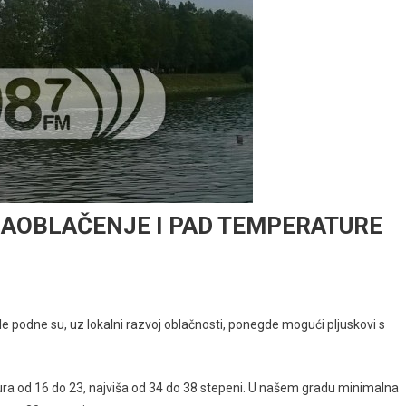
NAOBLAČENJE I PAD TEMPERATURE
le podne su, uz lokalni razvoj oblačnosti, ponegde mogući pljuskovi s
tura od 16 do 23, najviša od 34 do 38 stepeni. U našem gradu minimalna