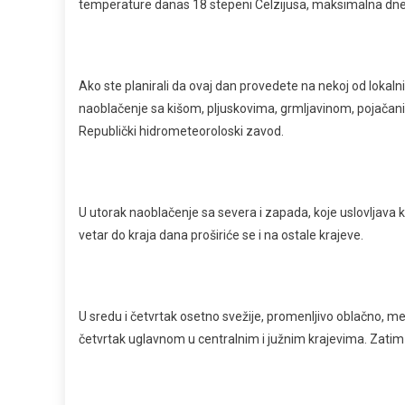
temperature danas 18 stepeni Celzijusa, maksimalna dne
Ako ste planirali da ovaj dan provedete na nekoj od lokaln
naoblačenje sa kišom, pljuskovima, grmljavinom, pojača
Republički hidrometeoroloski zavod.
U utorak naoblačenje sa severa i zapada, koje uslovljava 
vetar do kraja dana proširiće se i na ostale krajeve.
U sredu i četvrtak osetno svežije, promenljivo oblačno, mest
četvrtak uglavnom u centralnim i južnim krajevima. Zati