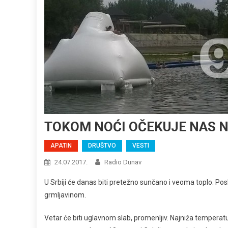
TOKOM NOĆI OČEKUJE NAS 
APATIN
DRUŠTVO
VESTI
24.07.2017.
Radio Dunav
U Srbiji će danas biti pretežno sunčano i veoma toplo. Pos
grmljavinom.
Vetar će biti uglavnom slab, promenljiv. Najniža tempera