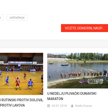
A
zahlađenje
VOZITE ODMORNI, NASPAVANI I ZDRAVI!
U NEDELJU PLIVAČKI DUNAVSKI
MARATON
 RUTINSKI PROTIV DOLOVA,
 PROTIV LAVOVA
03.07.2018.
Radio Dunav