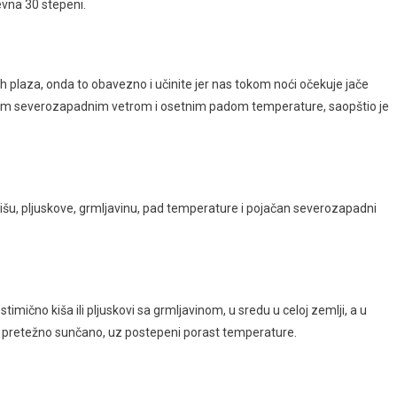
vna 30 stepeni.
ih plaza, onda to obavezno i učinite jer nas tokom noći očekuje jače
nim severozapadnim vetrom i osetnim padom temperature, saopštio je
kišu, pljuskove, grmljavinu, pad temperature i pojačan severozapadni
imično kiša ili pljuskovi sa grmljavinom, u sredu u celoj zemlji, a u
m pretežno sunčano, uz postepeni porast temperature.