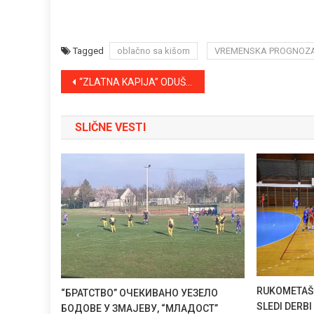
Tagged
oblačno sa kišom
VREMENSKA PROGNOZ
Kretanje
“ZLATNA KAPIJA” ODUŠEVILA PUBLIKU
članka
SLIČNE VESTI
RUKOMETAŠI
“БРАТСТВО” ОЧЕКИВАНО УЕЗЕЛО
SLEDI DERBI
БОДОВЕ У ЗМАЈЕВУ, “МЛАДОСТ”