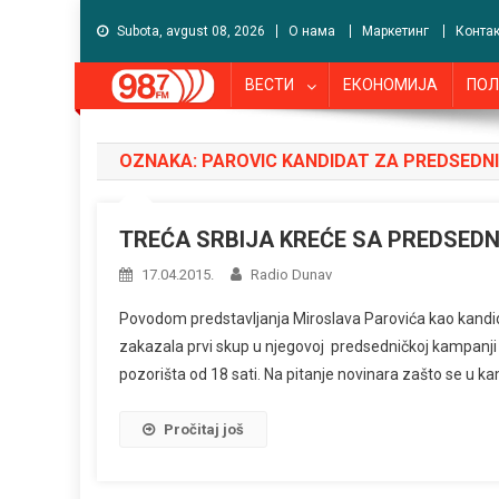
Subota, avgust 08, 2026
О нама
Маркетинг
Контак
ВЕСТИ
ЕКОНОМИЈА
ПОЛ
OZNAKA:
PAROVIC KANDIDAT ZA PREDSEDN
TREĆA SRBIJA KREĆE SA PREDSE
17.04.2015.
Radio Dunav
Povodom predstavljanja Miroslava Parovića kao kandida
zakazala prvi skup u njegovoj predsedničkoj kampanji k
pozorišta od 18 sati. Na pitanje novinara zašto se u ka
Pročitaj još