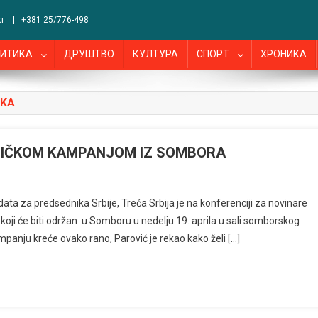
т
+381 25/776-498
ИТИКА
ДРУШТВО
КУЛТУРА
СПОРТ
ХРОНИКА
IKA
DNIČKOM KAMPANJOM IZ SOMBORA
ta za predsednika Srbije, Treća Srbija je na konferenciji za novinare
oji će biti održan u Somboru u nedelju 19. aprila u sali somborskog
mpanju kreće ovako rano, Parović je rekao kako želi […]