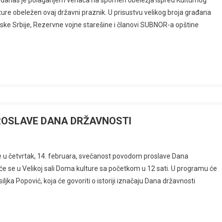
” danas je polaganjem venaca na spomen obeležja ispred Kulturnog
re obeležen ovaj državni praznik. U prisustvu velikog broja građana
ojske Srbije, Rezervne vojne starešine i članovi SUBNOR-a opštine
OSLAVE DANA DRŽAVNOSTI
će u četvrtak, 14. februara, svečanost povodom proslave Dana
e se u Velikoj sali Doma kulture sa početkom u 12 sati. U programu će
iljka Popović, koja će govoriti o istoriji iznačaju Dana državnosti