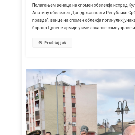
Полагањем венаца на спомен обележја испред Kулт
Апатину обележен Дан државности Републике Срб
правде”, венце на спомен облежја погинулих јунак
бораца Црвене армије у име локалне самоуправе и
Pročitaj još