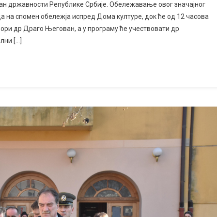
Дан државности Републике Србије. Обележавање овог значајног
а на спомен обележја испред Дома културе, док ће од 12 часова
вори др Драго Његован, а у програму ће учествовати др
лни […]