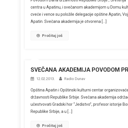
Povodom Dana državnosti Republike Srbije ,”Sretenja
centra u Apatinu, i svečanom akademijom u Domu kultu
cveće i vence su položile delegacije opštine Apatin, V
Apatin. Svečana akademija je otvorena […]
Pročitaj još
SVEČANA AKADEMIJA POVODOM PR
12.02.2013.
Radio Dunav
Opština Apatin i Opštinski kulturni centar organizova
državnosti Republike Srbije. Svečana akademija održać
učestvovati Gradski hor “Jedistvo”, profesor istorije Bos
Republike Srbije, a u […]
Pročitaj još