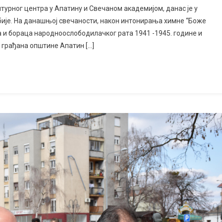
урног центра у Апатину и Свечаном академијом, данас је у
ије. На данашњој свечаности, након интонирања химне “Боже
а и бораца народноослободилачког рата 1941 -1945. године и
 грађана општине Апатин […]