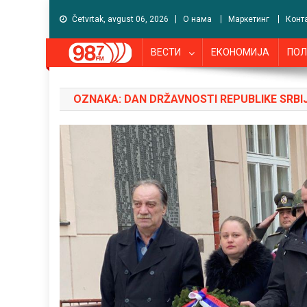
Četvrtak, avgust 06, 2026
О нама
Маркетинг
Конт
ВЕСТИ
ЕКОНОМИЈА
ПОЛ
OZNAKA:
DAN DRŽAVNOSTI REPUBLIKE SRBI