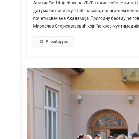
Апатин ће 14. фебруара 2020. године обележити 
датума ће почети у 11,30 часова, полагањем венац
почети свечана Академија. Пригодну беседу ће го
Мирослав Стојисављевић који ће кроз мултимедија
Pročitaj još