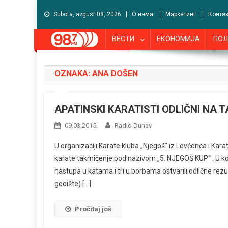
Subota, avgust 08, 2026
О нама
Маркетинг
Контак
ВЕСТИ
ЕКОНОМИЈА
ПОЛ
OZNAKA:
ANA DOŠEN
APATINSKI KARATISTI ODLIČNI NA 
09.03.2015.
Radio Dunav
U organizaciji Karate kluba „Njegoš“ iz Lovćenca i Kara
karate takmičenje pod nazivom „5. NJEGOŠ KUP“ . U konk
nastupa u katama i tri u borbama ostvarili odlične rez
godište) […]
Pročitaj još