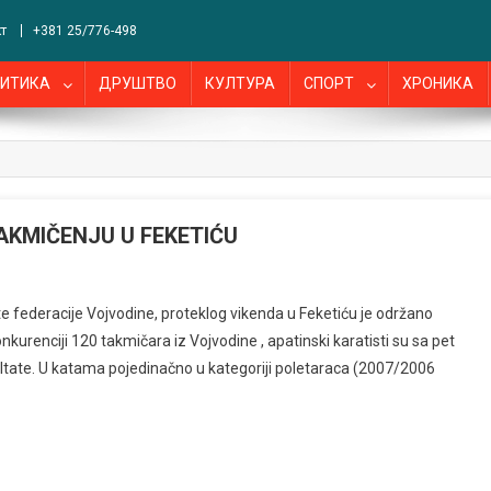
т
+381 25/776-498
ИТИКА
ДРУШТВО
КУЛТУРА
СПОРТ
ХРОНИКА
TAKMIČENJU U FEKETIĆU
te federacije Vojvodine, proteklog vikenda u Feketiću je održano
urenciji 120 takmičara iz Vojvodine , apatinski karatisti su sa pet
ultate. U katama pojedinačno u kategoriji poletaraca (2007/2006