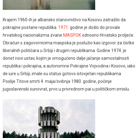
Krajem 1960-ih je albansko stanovništvo na Kosovu zatražilo da
pokrajine postane republika.
1971
. godine je došlo do provale
hrvatskog nacionalizma zvane
MASPOK
odnosno Hrvatsko proljeće.
Obračun s zagovornicima maspoka je poslužio kao izgovor za čistke
liberalnih političara u Srbiji i drugim republikama. Godine 1974. je
donet novi ustav, kojim je omogućeno dalje jačanje samostalnosti
republika i pokrajina, a autonomne Pokrajine Vojvodina i Kosovo, iako
de iure u Srbiji, imale su status gotovo istovjetan republikama.
Poslije Titove smrti 4. maja/svibnja 1980. godine, počinje
jugoslavenski sunovrat, prvo u privrednom pai u političkom smislu.