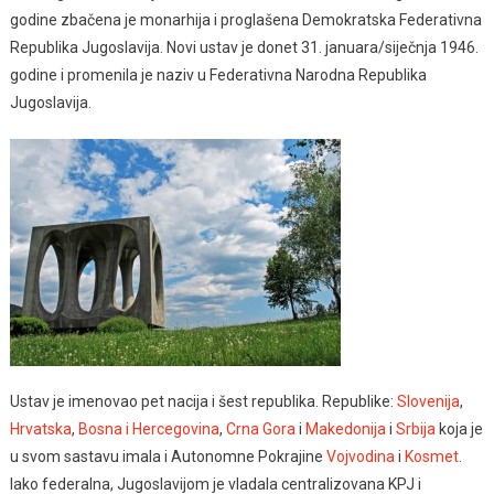
godine zbačena je monarhija i proglašena Demokratska Federativna
Republika Jugoslavija. Novi ustav je donet 31. januara/siječnja 1946.
godine i promenila je naziv u Federativna Narodna Republika
Jugoslavija.
Ustav je imenovao pet nacija i šest republika. Republike:
Slovenija
,
Hrvatska
,
Bosna i Hercegovina
,
Crna Gora
i
Makedonija
i
Srbija
koja je
u svom sastavu imala i Autonomne Pokrajine
Vojvodina
i
Kosmet
.
Iako federalna, Jugoslavijom je vladala centralizovana KPJ i