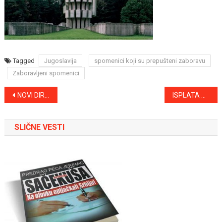
Tagged
Jugoslavija
spomenici koji su prepušteni zaboravu
Zaboravljeni spomenici
Kretanje
NOVI DIREKTORI JAVNIH PREDUZEĆA U SOMBORU
ISPLATA POSEBNE NOVČANE NAKNADE
članka
SLIČNE VESTI