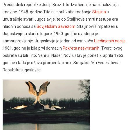
Predsednik republike Josip Broz Tito. Izvršena je nacionalizacija
imovine. 1948. godine Tito nije prihvatio mešanje
Staljina
u
unutrašnje stvari Jugoslavije, te do Staljinove smrti nastupa era
hladnih odnosa sa
Sovjetskim Savezom
. Staljinovi simpatizeri u
Jugoslaviji su slani u logore. 1950. godine uvedeno je
samoupravljanje. Jugoslavija je jedan od osnivača
Ujedinjenih nacija
.
1961. godine je bila prvi domaćin
Pokreta nesvrstanih
. Tvorci ovog
pokreta su bili Tito, Nehru i Naser. Novi ustav je donet 7. aprila 1963.
godine i tada je džava promenila ime u Socijalistička Federativna
Republika jugoslavija.