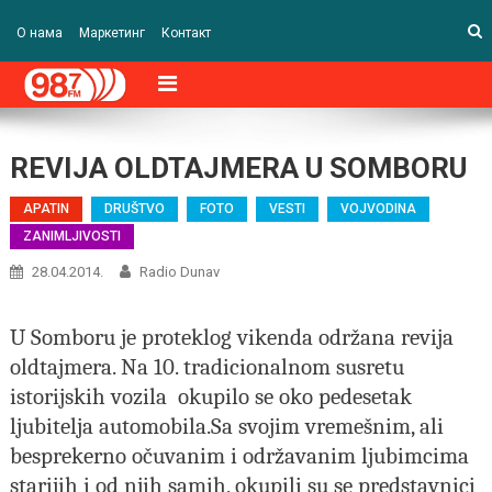
О нама
Маркетинг
Контакт
REVIJA OLDTAJMERA U SOMBORU
APATIN
DRUŠTVO
FOTO
VESTI
VOJVODINA
ZANIMLJIVOSTI
28.04.2014.
Radio Dunav
U Somboru je proteklog vikenda održana revija
oldtajmera. Na 10. tradicionalnom susretu
istorijskih vozila
okupilo se oko pedesetak
ljubitelja automobila.Sa svojim vremešnim, ali
besprekerno očuvanim i održavanim ljubimcima
starijih i od njih samih, okupili su se predstavnici