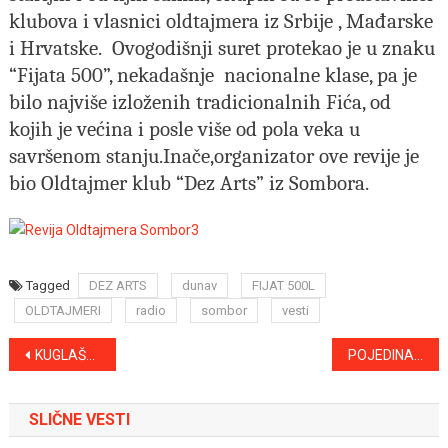
klubova i vlasnici oldtajmera iz Srbije , Mađarske
i Hrvatske.
Ovogodišnji suret protekao je u znaku
“Fijata 500”, nekadašnje
nacionalne klase, pa je
bilo najviše izloženih tradicionalnih Fića, od
kojih je većina i posle više od pola veka u
savršenom stanju.Inače,organizator ove revije je
bio Oldtajmer klub “Dez Arts” iz Sombora.
Tagged
DEZ ARTS
dunav
FIJAT 500L
OLDTAJMERI
radio
sombor
vesti
Kretanje
KUGLAŠKO PRVENSTVO U BANJI JUNAKOVIĆ
POJEDINAČNI ŠAMPIONAT SRBIJE U KUGLANJU – APATINKAMA SREBRO I BRONZA
članka
SLIČNE VESTI