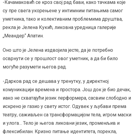
-Качамаковић се кроз свој рад бави, како тачкама које
су пре свега укорењене у интимним питањима самог
уметника, тако и колективним проблемима друштва,
рекла је Јелена Кукић, ликовна уредница галерије
„Меандер“ Апатин.
Оно што је Јелена издвојила јесте, да је потребно
осврнути се у прошлост овог уметник, а да би било
могуће разумети његов рад.
-Дарков рад се дешава у тренутку, у директној
комуникацији времена и простора. Још док је био дечак,
иако не схватајући језик перформера, сасвим слободно и
искрено је газио у свету истог. Одувек у љубави према
театру, саживљен са трансформацијом тела, игром маски
и улога… Тело је његов ликовни језик, променљив и
флексибилан. Кризно питање идентитета, порекла,