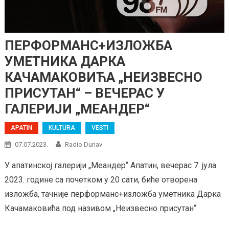
ПЕРФОРМАНС+ИЗЛОЖБА
УМЕТНИКА ДАРКА
КАЧАМАКОВИЋА „НЕИЗВЕСНО
ПРИСУТАН“ – ВЕЧЕРАС У
ГАЛЕРИЈИ „МЕАНДЕР“
APATIN
KULTURA
VESTI
07.07.2023.
Radio Dunav
У апатинској галерији „Меандер“ Апатин, вечерас 7. јула
2023. године са почетком у 20 сати, биће отворена
изложба, тачније перформанс+изложба уметника Дарка
Качамаковића под називом „Неизвесно присутан“.