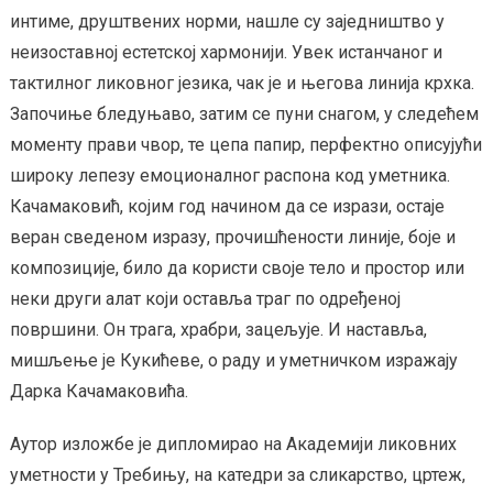
интиме, друштвених норми, нашле су заједништво у
неизоставној естетској хармонији. Увек истанчаног и
тактилног ликовног језика, чак је и његова линија крхка.
Започиње бледуњаво, затим се пуни снагом, у следећем
моменту прави чвор, те цепа папир, перфектно описујући
широку лепезу емоционалног распона код уметника.
Качамаковић, којим год начином да се изрази, остаје
веран сведеном изразу, прочишћености линије, боје и
композиције, било да користи своје тело и простор или
неки други алат који оставља траг по одређеној
површини. Он трага, храбри, зацељује. И наставља,
мишљење је Кукићеве, о раду и уметничком изражају
Дарка Качамаковића.
Аутор изложбе је дипломирао на Академији ликовних
уметности у Требињу, на катедри за сликарство, цртеж,