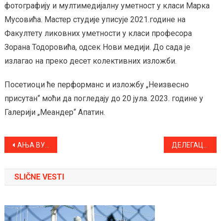
фотографију и мултимедијалну уметност у класи Марка
Мусовића. Мастер студије уписује 2021.године на
Факултету ликовних уметности у класи професора
Зорана Тодоровића, одсек Нови медији. До сада је
излагао на преко десет колективних изложби.
Посетиоци ће перформанс и изложбу „Неизвесно
присутан“ моћи да погледају до 20 јула. 2023. године у
Галерији „Меандер“ Апатин.
Kretanje
АЊА ВУЈНОВИЋ СА ЈУНИОРСКОМ РЕПРЕЗЕНТАЦИЈОМ СРБИЈЕ НА ЕВРОПСКОМ ПРВЕНСТВУ
ДЕЛЕГАЦИЈА БРАТСКОГ ГРАДА МОХАЧА У ПОСЕТИ ОПШТИНИ АПАТИН
članka
SLIČNE VESTI