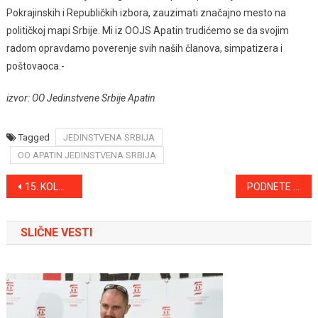
Pokrajinskih i Republičkih izbora, zauzimati značajno mesto na
političkoj mapi Srbije. Mi iz OOJS Apatin trudićemo se da svojim
radom opravdamo poverenje svih naših članova, simpatizera i
poštovaoca.-
izvor: OO Jedinstvene Srbije Apatin
Tagged
JEDINSTVENA SRBIJA
OO APATIN JEDINSTVENA SRBIJA
Kretanje
15. KOLO JUNAKOVIĆ SUPER LIGE
PODNETE PRIJAVE PROTIV TRI MALOLETNIKA
članka
SLIČNE VESTI