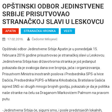
OPŠTINSKI ODBOR JEDINSTVENE
SRBIJE PRISUTVOVAO
STRANAČKOJ SLAVI U LESKOVCU
APATIN
STRANAČKA HRONIKA
VESTI
17.02.2016.
Čedomir Milojević
Opštinski odbor Jedinstvene Srbije Apatin je u ponedeljak 15.
februara 2016 godine prisustvovao je stranačkoj slavi u Leskovcu.
Jedinstvena Srbija kao državotvorna stranka je još jedanput
pokazala da je svakoga dana sve brojnija, jača i organizovanija.
Prisustvom Ministra inostranih poslova i Predsednika SPS-a Ivice
Dačića, Predsednika PUPS-a Milana Krkobabića, Bratislava Gašića
ispred SNS-a i drugih mnogo brojnih gostiju, pokazalo je da je politika
naše stranke na čelu sa Draganom Markovićem Palmom na pravom
putu.
-Jedinstvena Srbija će, sigurni smo, i posle predstojećih lokalnih,