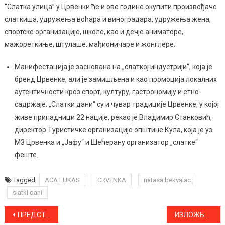
“Слатка улица” у Црвенки ће и ове године окупити произвођаче
слаткиша, удружења воћара и виноградара, удружења жена,
спортске организације, школе, као и дечје аниматоре,
мажореткиње, штулаше, мађионичаре и жонглере.
Манифестација је заснована на „слаткој индустрији“, која је
бренд Црвенке, али је замишљена и као промоција локалних
аутентичности кроз спорт, културу, гастрономију и етно-
садржаје. „Слатки дани“ су и чувар традиције Црвенке, у којој
живе припадници 22 нације, рекао је Владимир Станковић,
директор Туристичке организације општине Кула, која је уз
МЗ Црвенка и „Јафу“ и Шећерану организатор „слатке“
феште.
Tagged
ACA LUKAS
CRVENKA
natasa bekvalac
slatki dani
Kretanje
ПРЕДСТАВА “ЗВЕЗДАМА СВЕЈЕДНО” ОВЕ НЕДЕЉЕ У АПАТИНУ И У ПРИГРЕВИЦИ
ИЗЛОЖБА ПОСВЕЋЕНА ДИМИТРИЈУ МИРКУ ЋЕЛИЋУ У СОМБОРСКОМ МУЗЕЈУ