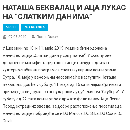
НАТАША БЕКВАЛАЦ И АЦА ЛУКАС
НА “СЛАТКИМ ДАНИМА”
VESTI
VOJVODINA
07.05.2019.
Radio Dunav
У Црвенки ће 10. и 11. маја 2019. године бити одржана
манифестација „Слатки дани у срцу Бачке“. У склопу ове
дводневне манифестација посетиоце очекује одличан
културно-забавни програм са спектакуларним концертима.
Сутра, 10. маја у вечерњим часовима ће наступити Наташа
Беквалац, док ће у суботу, 11. маја од 16 сати најмлађи имати
прилику да се друже са популарном Јутјуб екипом “Стубери”. У
суботу од 22 сата концерт ће одржати фолк певач Аца Лукас.
Поред естрадних звезда, за добро расположење посетилаца
манифестације побринуће се и DJ Marcos, DJ Srka, DJ Coa и DJ
Grizli.