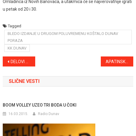
Omladinca iz Novih Banovaca, a utakmica će se najverovatnije igrati
u petak od 20 i 30.
Tagged
BLEDO IZDANJE U DRUGOM POLUVREMENU KOŠTALO DUNAV
PORAZA
KK DUNAV
Kretanje
DELOVI SONTE SUTRA BEZ STRUJE
APATINSKE GOSTIONE U 18. VEKU TOČILE VINO, PIVO I DUDOVAČU
članka
SLIČNE VESTI
BOOM VOLLEY UZEO TRI BODA U ČOKI
16.03.2015.
Radio Dunav