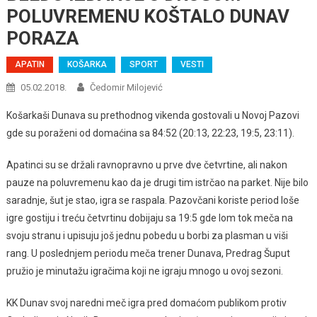
POLUVREMENU KOŠTALO DUNAV
PORAZA
APATIN
KOŠARKA
SPORT
VESTI
05.02.2018.
Čedomir Milojević
Košarkaši Dunava su prethodnog vikenda gostovali u Novoj Pazovi
gde su poraženi od domaćina sa 84:52 (20:13, 22:23, 19:5, 23:11).
Apatinci su se držali ravnopravno u prve dve četvrtine, ali nakon
pauze na poluvremenu kao da je drugi tim istrčao na parket. Nije bilo
saradnje, šut je stao, igra se raspala. Pazovčani koriste period loše
igre gostiju i treću četvrtinu dobijaju sa 19:5 gde lom tok meča na
svoju stranu i upisuju još jednu pobedu u borbi za plasman u viši
rang. U poslednjem periodu meča trener Dunava, Predrag Šuput
pružio je minutažu igračima koji ne igraju mnogo u ovoj sezoni.
KK Dunav svoj naredni meč igra pred domaćom publikom protiv