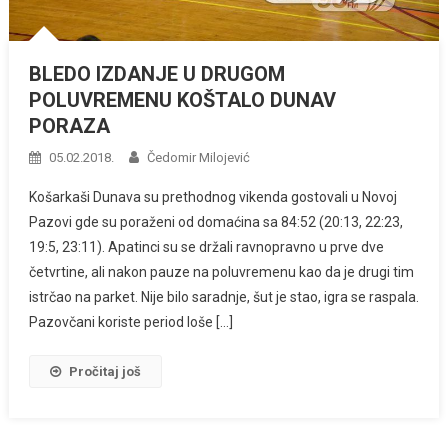
BLEDO IZDANJE U DRUGOM
POLUVREMENU KOŠTALO DUNAV
PORAZA
05.02.2018.
Čedomir Milojević
Košarkaši Dunava su prethodnog vikenda gostovali u Novoj
Pazovi gde su poraženi od domaćina sa 84:52 (20:13, 22:23,
19:5, 23:11). Apatinci su se držali ravnopravno u prve dve
četvrtine, ali nakon pauze na poluvremenu kao da je drugi tim
istrčao na parket. Nije bilo saradnje, šut je stao, igra se raspala.
Pazovčani koriste period loše […]
Pročitaj još