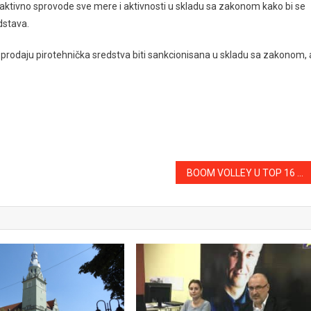
 aktivno sprovode sve mere i aktivnosti u skladu sa zakonom kako bi se
dstava.
 prodaju pirotehnička sredstva biti sankcionisana u skladu sa zakonom, 
BOOM VOLLEY U TOP 16 VOJVODINE