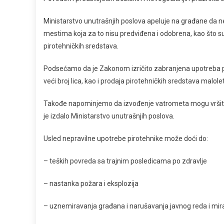
Ministarstvo unutrašnjih poslova apeluje na građane da ne
mestima koja za to nisu predviđena i odobrena, kao što su
pirotehničkih sredstava.
Podsećamo da je Zakonom izričito zabranjena upotreba p
veći broj lica, kao i prodaja pirotehničkih sredstava malo
Takođe napominjemo da izvođenje vatrometa mogu vršiti s
je izdalo Ministarstvo unutrašnjih poslova.
Usled nepravilne upotrebe pirotehnike može doći do:
– teških povreda sa trajnim posledicama po zdravlje
– nastanka požara i eksplozija
– uznemiravanja građana i narušavanja javnog reda i mir