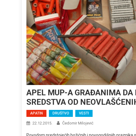
APEL MUP-A GRAĐANIMA DA 
SREDSTVA OD NEOVLAŠĆENIH
APATIN
DRUŠTVO
VESTI
22.12.2015.
Čedomir Milojević
Povodom predstojećih božićnih i novogodišnjih praznika o