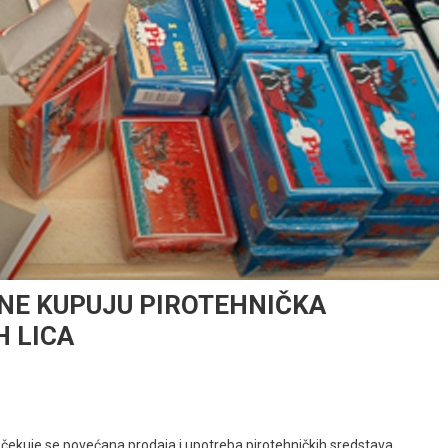
NE KUPUJU PIROTEHNIČKA
 LICA
čekuje se povećana prodaja i upotreba pirotehničkih sredstava.