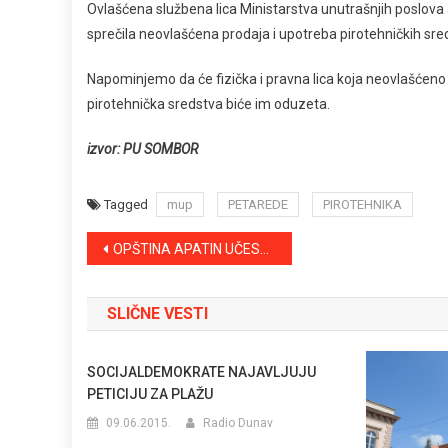
Ovlašćena službena lica Ministarstva unutrašnjih poslova
sprečila neovlašćena prodaja i upotreba pirotehničkih sre
Napominjemo da će fizička i pravna lica koja neovlašćeno
pirotehnička sredstva biće im oduzeta.
izvor: PU SOMBOR
Tagged
mup
PETAREDE
PIROTEHNIKA
Kretanje
OPŠTINA APATIN UČESNIK KONFERENCIJE DUNAVSKO–PANONSKE MIKROREGIJE
članka
SLIČNE VESTI
SOCIJALDEMOKRATE NAJAVLJUJU
PETICIJU ZA PLAŽU
09.06.2015.
Radio Dunav