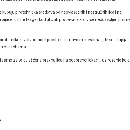
 kupuju pirotehnička sredstva od neovlašćenih i nestručnih lica i na
 pijace, ulične tezge i kod uličnih prodavača koji vrše nedozvoljen prom
irotehnike u zatvorenom prostoru i na javnim mestima gde se okuplja
letnim osobama.
amo za to ovlašćena pravna lica na odobrenoj lokaciji, uz rešenje koje
a