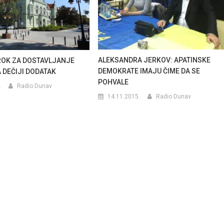
ALEKSANDRA JERKOV: APATINSKE
ROK ZA DOSTAVLJANJE
DEMOKRATE IMAJU ČIME DA SE
 DEČIJI DODATAK
POHVALE
.
Radio Dunav
14.11.2015.
Radio Dunav