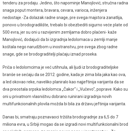
tenderu za prodaju. Jedino, što napominje Manojlović, stručna radna
snaga poput montera, bravara, cevara, varioca, inženjera
nedostaje.-Za dolazak radne snage, pre svega majstora zanatlija,
ponovo u brodogradilište, trebalo bi obezbediti sigurno veće plate od
500 evra, jer su oni u razvijenim zemljama dobro plaćeni- kaže
Manojlović, dodajući da bi izgradnja ledolomaca u zemlji manje
koštala nego narudžbom u inostranstvu, pre svega zbog radne
snage, gde se brodograditelji plaćaju iznad proseka.
Priča o ledolomcima je već utihnula, ali ljudi iz brodograditeljske
branše se sećaju da se 2012. godine, kada je zima bila jaka kao ova,
a led okovao reke, naveliko planiralo kao najjeftinija varijanta da se
dva preostala srpska ledolomca „Čakor“ i „Vučevo“, poprave. Kako su
oni u privatnom vlasništvu dobrano ruinirani izgradnja novih
multifunkcionalnih plovila možda bi bila za državu jeftinija varijanta.
Danas bi, smatraju poznavaoci tržišta brodogradnje za 6,5 do 7
miliona evra, u Srbiji mogao da se izgradi novi multifunkcionalni brod