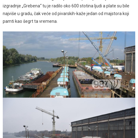
izgradnje „Grebena“ tu je radilo oko 600 stotina ljudi a plate su bile
najviše u gradu, čak veće od pivarskih-kaže jedan od majstora koji
pamti kao šegrt ta vremena.