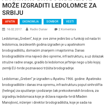
MOŽE IZGRADITI LEDOLOMCE ZA
SRBIJU
APATIN
EKONOMIJA
SOMBOR
VESTI
Na
16.02.2017.
Radio Dunav
2 Komentara
APATINSKO
Ledolomac„Greben“, koji je ove zime jedini bio u funkciji od naša tri
BRODOGRADILIŠTE
ledolomca, šezdesetih godina izgrađen je u apatinskom
MOŽE
brodogradilištu, domaćim znanjem i majstorima. Danas
IZGRADITI
brodogradilište ima najveći deo opreme, infrastrukturu, a uz dolazak
LEDOLOMCE
ZA
stručne radne snage, gradilo bi ledolomce jeftinije nego u bilo kojoj
SRBIJU
zemlji EU-tvrde poznavaoci tržišta brodogradnje.
Ledolomac „Greben“ je izgrađen u Apatinu 1966. godine. Apatinsko
brodogradilište i danas ima opremu, infrastrukturu poput sinhrolifta
(helinga) za spuštanje i podizanje čak prekookenskih brodova, za
izgradnju ledolomaca koje je država najavila-tvrdi Mladen
Manojlović, inženjer i direktor brodogradilišta, koje je sada na