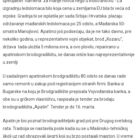
specijalnih namena za manje novca nego u inostranstvu. -Za
izgradnju ledolomaca bilo koja cena u zemljama EU bila bi veća od
srpske. Gradnja bi se isplatila jer sada Srbija i Hrvatska plaćaju
održavanje mađarskih ledolomaca po 25 odsto, a Mađarska 50-
smatra Manojlović. Apatinci još podsećaju, da je ne tako davno, pre
nekoliko godina, u reprezentativni vojni objekat, brod „Kozaru“,
država tada uložila 5 miliona evra, a ovo plovilo, reparirano u
apatinskom brodogradilištu, se danas ističe kao najreprezentativnije
u zemlji
U sadašnjem apatinskom brodgradilištu 80 odsto se danas rade
samo remonti u zakup pod registracijom stranih firmi. Banka iz
Bugarske na koju je Brodgradilište prepisala Vojvođanska banka, a
obe su u grčkom vlasništvu, raspisala je tender za brodaju
brodogradilišta „Apatin“. Tender je do 16. marta.
Apatin je bio poznat brodograditeljski grad još pre Drugog svetskog
rata. Tradicija se nastavila posle kada su se u Mašinsko-tehničkoj
školi uz rad obrazovali šegrti koji su brzo postajali majstori. U vreme