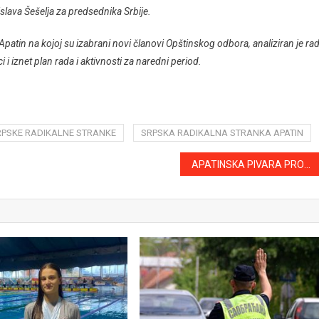
islava Šešelja za predsednika Srbije.
tin na kojoj su izabrani novi članovi Opštinskog odbora, analiziran je ra
 i iznet plan rada i aktivnosti za naredni period.
RPSKE RADIKALNE STRANKE
SRPSKA RADIKALNA STRANKA APATIN
APATINSKA PIVARA PROSLAVLJA 260 GODINA POSTOJANJA