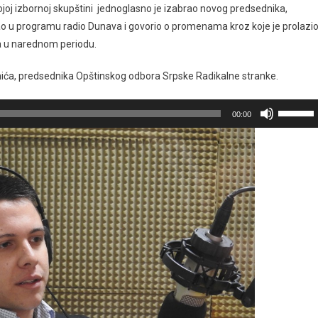
joj izbornoj skupštini jednoglasno je izabrao novog predsednika,
o u programu radio Dunava i govorio o promenama kroz koje je prolazi
la u narednom periodu.
nića, predsednika Opštinskog odbora Srpske Radikalne stranke.
Koristite
00:00
strelice
gore/dol
za
povećav
ili
smanjiva
glasnosti