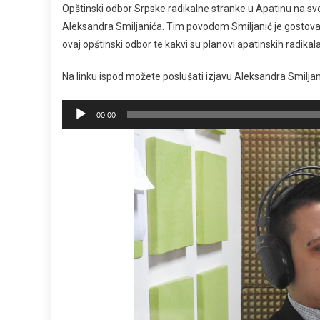
Opštinski odbor Srpske radikalne stranke u Apatinu na svo
Aleksandra Smiljanića. Tim povodom Smiljanić je gostova
ovaj opštinski odbor te kakvi su planovi apatinskih radika
Na linku ispod možete poslušati izjavu Aleksandra Smilja
Pregledač
00:00
zvučnih
zapisa