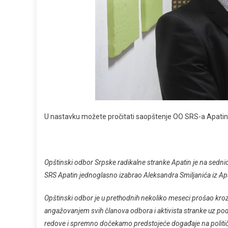
U nastavku možete pročitati saopštenje OO SRS-a Apatin
Opštinski odbor Srpske radikalne stranke Apatin je na sed
SRS Apatin jednoglasno izabrao Aleksandra Smiljanića iz Ap
Opštinski odbor je u prethodnih nekoliko meseci prošao kroz
angažovanjem svih članova odbora i aktivista stranke uz po
redove i spremno dočekamo predstojeće događaje na politič