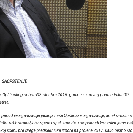
.
SAOPŠTENJE
nici Opštinskog odbora03.oktobra 2016. godine za novog predsednika OO
atina.
 period reorganizacijei jačanja naše Opštinske organizacije, amaksimalnim
dršku viših stranačkih organa uspeli smo da u potpunosti konsolidujemo na
koj sceni, pre svega predsedničke izbore na proleće 2017. kako bismo što