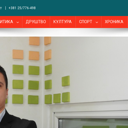
т
+381 25/776-498
ИТИКА
ДРУШТВО
КУЛТУРА
СПОРТ
ХРОНИКА