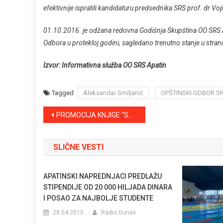
efektivnije ispratili kandidaturu predsednika SRS prof. dr Voj
01.10.2016. je odžana redovna Godišnja Skupština OO SRS Apa
Odbora u protekloj godini, sagledano trenutno stanje u stranci
Izvor: Informativna služba OO SRS Apatin
Tagged
Aleksandar Smiljanić
OPŠTINSKI ODBOR S
Kretanje
PROMOCIJA KNJIGE “SVETAC”
članka
SLIČNE VESTI
APATINSKI NAPREDNJACI PREDLAŽU
STIPENDIJE OD 20 000 HILJADA DINARA
I POSAO ZA NAJBOLJE STUDENTE
28.04.2015.
Radio Dunav