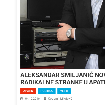
ALEKSANDAR SMILJANIĆ NOV
RADIKALNE STRANKE U APAT
APATIN
POLITIKA
VESTI
04.10.2016.
Čedomir Milojević