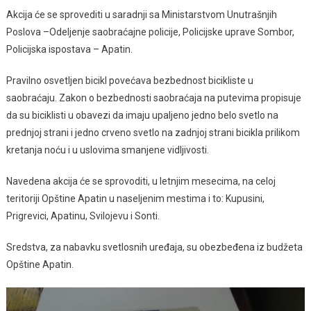
Akcija će se sprovediti u saradnji sa Ministarstvom Unutrašnjih
Poslova –Odeljenje saobraćajne policije, Policijske uprave Sombor,
Policijska ispostava – Apatin.
Pravilno osvetljen bicikl povećava bezbednost bicikliste u
saobraćaju. Zakon o bezbednosti saobraćaja na putevima propisuje
da su biciklisti u obavezi da imaju upaljeno jedno belo svetlo na
prednjoj strani i jedno crveno svetlo na zadnjoj strani bicikla prilikom
kretanja noću i u uslovima smanjene vidljivosti.
Navedena akcija će se sprovoditi, u letnjim mesecima, na celoj
teritoriji Opštine Apatin u naseljenim mestima i to: Kupusini,
Prigrevici, Apatinu, Svilojevu i Sonti.
Sredstva, za nabavku svetlosnih uređaja, su obezbeđena iz budžeta
Opštine Apatin.