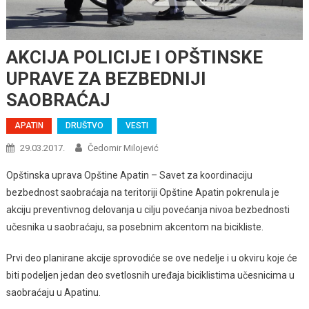
AKCIJA POLICIJE I OPŠTINSKE
UPRAVE ZA BEZBEDNIJI
SAOBRAĆAJ
APATIN
DRUŠTVO
VESTI
29.03.2017.
Čedomir Milojević
Opštinska uprava Opštine Apatin – Savet za koordinaciju
bezbednost saobraćaja na teritoriji Opštine Apatin pokrenula je
akciju preventivnog delovanja u cilju povećanja nivoa bezbednosti
učesnika u saobraćaju, sa posebnim akcentom na bicikliste.
Prvi deo planirane akcije sprovodiće se ove nedelje i u okviru koje će
biti podeljen jedan deo svetlosnih uređaja biciklistima učesnicima u
saobraćaju u Apatinu.