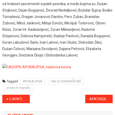
od trideset savremenih srpskih pesnika, a među kojima su: Dušan
Stojković, Dejan Bogojević, Živorad Nedeljković, Božidar Šujica, Boško
Tomašević, Dragan Jovanović Danilov, Pero Zubac, Branislav
Zubović, Miloš Janković, Miloje Dončić, Miroljub Todorović, Obren
Ristić, Zoran Hr. Radisavljević, Zoran Milisavljević, Radomir
Stojanović, Dobrica Kamperelić, Radoje Pavlović, Danijela Bogojević,
Goran Labudović Šarlo, Ivan Lalović, Ivan Glušić, Slobodan Žikić,
Dušan Čolović, Marijana Sirovljević, Dajana Petrović, Elizabeta
Georgijev, Snežana Čkojić i Slobodanka Luković.
Tagged
APOKALIPSA
NA SLOVENAČKOM
zoran m mandic
Kretanje
U APATINU PROMENLJIVO OBLAČNO, U ČETVRTAK MOGUĆ SNEG
APATINSKA KOMISIJA ZA DODELU STIPENDIJA RASPISALA KONKURS ZA STUDENTE SA PODRUČJA OPŠTINE APATIN
članka