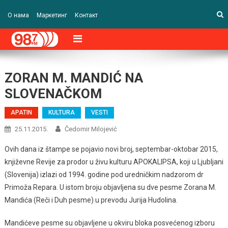
О нама
Маркетинг
Контакт
ZORAN M. MANDIĆ NA
SLOVENAČKOM
APATIN
KULTURA
VESTI
25.11.2015.
Čedomir Milojević
Ovih dana iz štampe se pojavio novi broj, septembar-oktobar 2015,
književne Revije za prodor u živu kulturu APOKALIPSA, koji u Ljubljani
(Slovenija) izlazi od 1994. godine pod uredničkim nadzorom dr
Primoža Repara. U istom broju objavljena su dve pesme Zorana M.
Mandića (Reči i Duh pesme) u prevodu Jurija Hudolina.
Mandićeve pesme su objavljene u okviru bloka posvećenog izboru