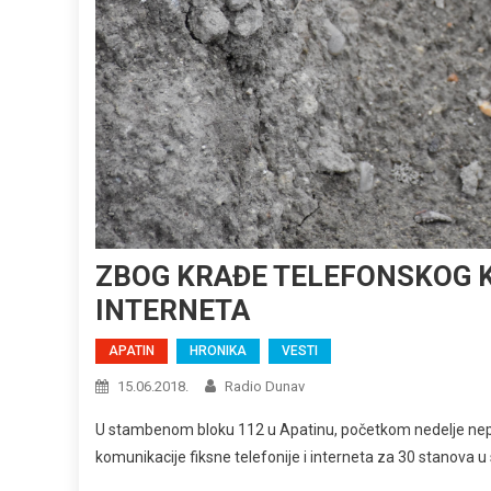
ZBOG KRAĐE TELEFONSKOG K
INTERNETA
APATIN
HRONIKA
VESTI
15.06.2018.
Radio Dunav
U stambenom bloku 112 u Apatinu, početkom nedelje nepozn
komunikacije fiksne telefonije i interneta za 30 stanova 