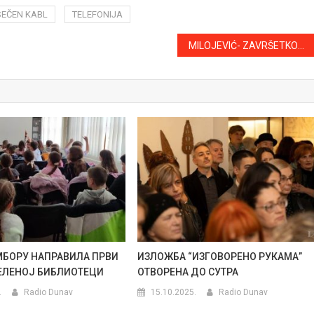
SEČEN KABL
TELEFONIJA
MILOJEVIĆ- ZAVRŠETKOM RADOVA REŠEN PROBLEM ATMOSFERSKOG ODVODNJAVANJA ZA NAREDNIH 20 GODINA
МБОРУ НАПРАВИЛА ПРВИ
ИЗЛОЖБА “ИЗГОВОРЕНО РУКАМА”
ЗЕЛЕНОЈ БИБЛИОТЕЦИ
ОТВОРЕНА ДО СУТРА
.
Radio Dunav
15.10.2025.
Radio Dunav