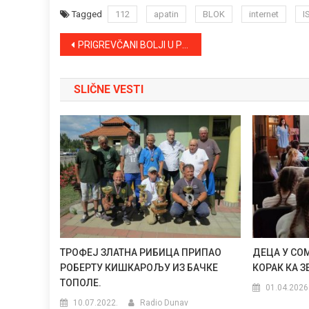
Tagged
112
apatin
BLOK
internet
I
Kretanje
PRIGREVČANI BOLJI U PRIJATELJSKOM MEČU PROTIV SONTE
članka
SLIČNE VESTI
ТРОФЕЈ ЗЛАТНА РИБИЦА ПРИПАО
ДЕЦА У СО
РОБЕРТУ КИШКАРОЉУ ИЗ БАЧКЕ
КОРАК КА 
ТОПОЛЕ.
01.04.2026
10.07.2022.
Radio Dunav