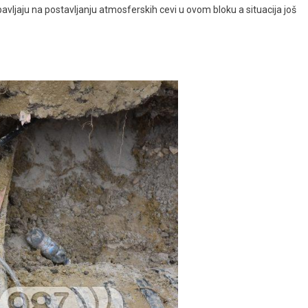
avljaju na postavljanju atmosferskih cevi u ovom bloku a situacija još