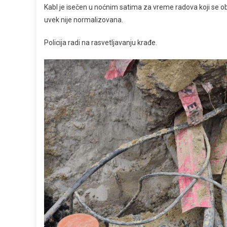
Kabl je isečen u noćnim satima za vreme radova koji se ob
uvek nije normalizovana.
Policija radi na rasvetljavanju krađe.