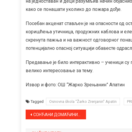
на једноставан и деци разумљив начин објаснио
како се понашати уколико до пожара дође.
Посебан акценат стављен је на опасности од о
коришћења утичница, продужних каблова и елект
скренута пажња и на важност одговорног понаша
потенцијално опасној ситуацији обавесте одрасл
Предавање је било интерактивно – ученици су п
велико интересовање за тему.
Извор и фото: ОШ “Жарко Зрењанин” Апатин
Tagged
Osnovna škola "Žarko Zrenjanin" Apatin
PR
Kretanje
СОНЋАНИ ДОМАЋИНИ, ОСТАЛИ КЛУБОВИ СА ТЕРИТОРИЈЕ АПАТИНА ГОСТУЈУ
članka