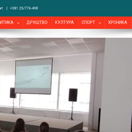
кт
+381 25/776-498
ИТИКА
ДРУШТВО
КУЛТУРА
СПОРТ
ХРОНИКА