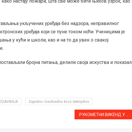
 како настају пожари, шта све може бити њихов узрок, као 
стављања укључених уређаја без надзора, неправилног
ронских уређаја који се пуне током ноћи. Ученицима је
ња у кући и школи, као и на то да увек о свакој
е.
остављали бројна питања, делили своја искуства и показал
EDAVANJE
Zajedno i bezbedno kroz detinjstvo
РУКОМЕТНИ ВИКЕНД У АПАТИНУ