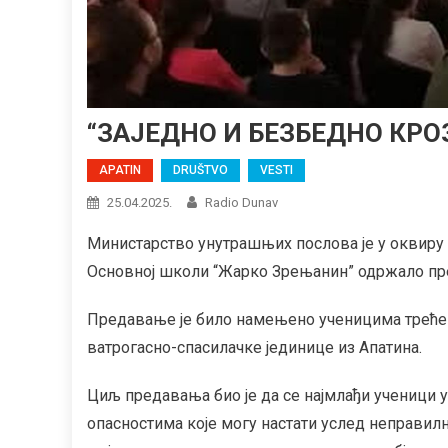
“ЗАЈЕДНО И БЕЗБЕДНО КР
APATIN
DRUŠTVO
VESTI
25.04.2025.
Radio Dunav
Министарство унутрашњих послова је у оквиру п
Основној школи “Жарко Зрењанин” одржало пре
Предавање је било намењено ученицима трећег и
ватрогасно-спасилачке јединице из Апатина.
Циљ предавања био је да се најмлађи ученици 
опасностима које могу настати услед неправилн