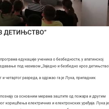
ОЗ ДЕТИЊСТВО”
рограма едукације ученика о безбедности, у апатинској
давање под називом „Заједно и безбедно кроз детињство“
 четвртог разреда, а одржао га је Лука, припадник
упознају са основним мерама заштите од пожара и другим
ог коришћења електричних и електронских уређаја. Лука је