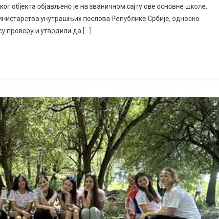
г објекта објављено је на званичном сајту ове основне школе.
Министарства унутрашњих послова Републике Србије, односно
у проверу и утврдили да […]