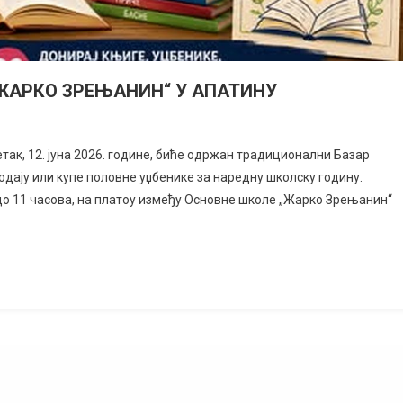
„ЖАРКО ЗРЕЊАНИН“ У АПАТИНУ
так, 12. јуна 2026. године, биће одржан традиционални Базар
одају или купе половне уџбенике за наредну школску годину.
 до 11 часова, на платоу између Основне школе „Жарко Зрењанин“