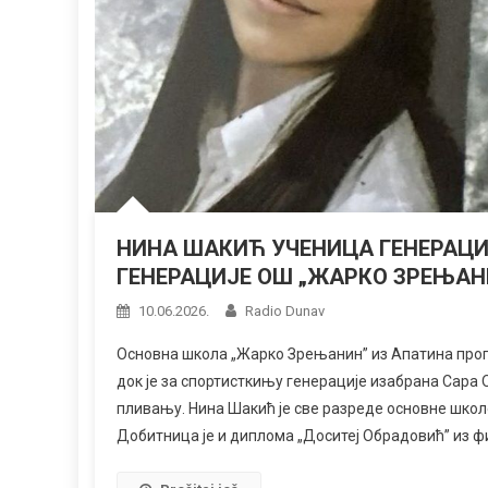
НИНА ШАКИЋ УЧЕНИЦА ГЕНЕРАЦИ
ГЕНЕРАЦИЈЕ ОШ „ЖАРКО ЗРЕЊАН
10.06.2026.
Radio Dunav
Основна школа „Жарко Зрењанин” из Апатина прогл
док је за спортисткињу генерације изабрана Сара
пливању. Нина Шакић је све разреде основне школе
Добитница је и диплома „Доситеј Обрадовић” из фи