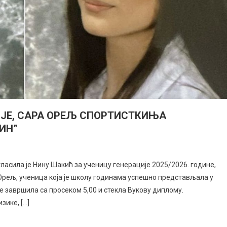
ЈЕ, САРА ОРЕЉ СПОРТИСТКИЊА
ИН”
асила је Нину Шакић за ученицу генерације 2025/2026. године,
 Орељ, ученица која је школу годинама успешно представљала у
 завршила са просеком 5,00 и стекла Вукову диплому.
зике, […]