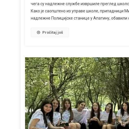
чега су надлежне службе извршиле преглед школско
Како је саопштено из управе школе, припадници 
надлежне Полицијске станице у Апатину, обавили с
Pročitaj još