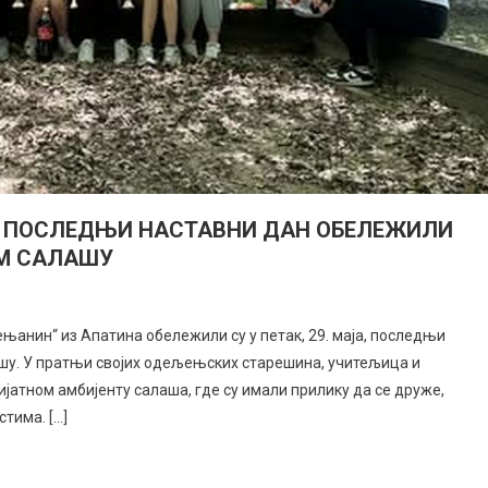
 ПОСЛЕДЊИ НАСТАВНИ ДАН ОБЕЛЕЖИЛИ
М САЛАШУ
анин“ из Апатина обележили су у петак, 29. маја, последњи
у. У пратњи својих одељењских старешина, учитељица и
ијатном амбијенту салаша, где су имали прилику да се друже,
тима. […]