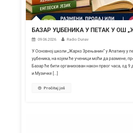
БАЗАР УЏБЕНИКА У ПЕТАК У ОШ 
09.06.2026.
Radio Dunav
У Основној школи „Жарко Зрењанин“ у Апатину у пе
уџбеника, на којем ће ученици моћи да размене, пр
Базар ће бити организован након првог часа, од 9
и Музичке […]
Pročitaj još