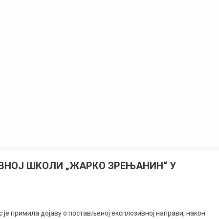
ВНОЈ ШКОЛИ „ЖАРКО ЗРЕЊАНИН“ У
 је примила дојаву о постављеној експлозивној направи, након