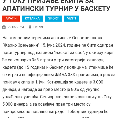
У ТОКУ ПРИЈАВЕ ЕКИПА ЗА
АПАТИНСКИ ТУРНИР У БАСКЕТУ
APATIN
KOŠARKA
SPORT
VESTI
22.05.2024.
Dejanr
На отвореним теренима апатинске Основне школе
“Жарко Зрењанин” 15. јуна 2024. године ће бити одигран
први турнир под називом “Баскет за све”, у оквиру којег
ће се кошарка 3×3 играти у три категорије: сениори,
кадети (до 15 година) и баскет у колицима. Утакмице ће
се играти по официјалним ФИБА 3×3 правилима, а рок за
пријаву екипа је 1. јун. Котизација за кадете је 3.000
динара, а награда за прво место је 80% од укупно
уплаћених учешћа. Сениорске екипе козизацију плаћају
5.000 динара, а за освајаче прва три места су
припремљене новчане награде. Победник турнира ће