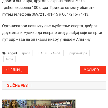
добити 500 евра, другопласирана екипа 200 а
трећепласирана 100 евра. Пријаве се могу обавити
путем телефона 069/215-01-15 и 064/216-74-13.
Организатори позивају све љубитеље спорта, доброг
дружења и музике да испрате овај догађај који се први
пут одржава на оваквом нивоу у нашем Апатину.
Tagged
apatin
BASKET ZA SVE
prijave ekipa
turnir
Kretanje
ЧЕЛНИЦИ АПАТИНА И СОМБОРА ОБИШЛИ ПУТ КУПУСИНА – МОНОШТОР
У СОМБОРУ ПОЧИЊЕ “КАРАВАН БЕЗБЕДНОСТИ САОБРАЋАЈА”
članka
SLIČNE VESTI