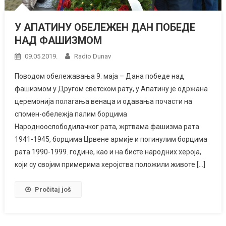
У АПАТИНУ ОБЕЛЕЖЕН ДАН ПОБЕДЕ
НАД ФАШИЗМОМ
09.05.2019.
Radio Dunav
Поводом обележавања 9. маја – Данa победе над
фашизмом у Другом светском рату, у Апатину је одржана
церемонија полагања венаца и одавања почасти на
спомен-обележја палим борцима
Народноослободилачког рата, жртвама фашизма рата
1941-1945, борцима Црвене армије и погинулим борцима
рата 1990-1999. године, као и на бисте народних хероја,
који су својим примерима херојства положили животе […]
Pročitaj još