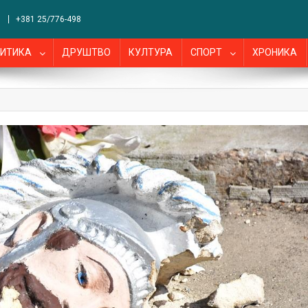
+381 25/776-498
ИТИКА
ДРУШТВО
КУЛТУРА
СПОРТ
ХРОНИКА