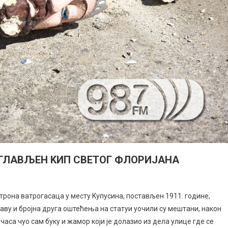
ГЛАВЉЕН KИП СВЕТОГ ФЛОРИЈАНА
ДАЛИЗАМ
трона ватрогасаца у месту Kупусина, постављен 1911. године,
аву и бројна друга оштећења на статуи уочили су мештани, након
УСИНИ
 часа чуо сам буку и жамор који је долазио из дела улице где се
ЕЗГЛАВЉЕН