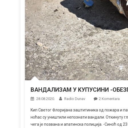
ВАНДАЛИЗАМ У KУПУСИНИ -ОБЕЗ
Na
28.08.2020.
Radio Dunav
2 Komentara
ВАН
Kип Светог Флоријана заштитиника од пожара и па
У
ноћас су уништили непознати вандали. Откинуту гл
KУП
чега је позвана и апатинска полиција. -Синоћ од 23
-ОБ