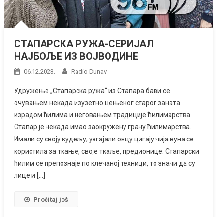
СТАПАРСКА РУЖА-СЕРИЈАЛ
НАЈБОЉЕ ИЗ ВОЈВОДИНЕ
06.12.2023.
Radio Dunav
Удружење „Стапарска ружа“ из Стапара бави се
очувањем некада изузетно цењеног старог заната
израдом ћилима и неговањем традиције ћилимарства.
Стапар је некада имао заокружену грану ћилимарства.
Имали су своју кудељу, узгајали овцу цигају чија вуна се
користила за ткање, своје ткаље, предионице. Стапарски
ћилим се препознаје по клечаној техници, то значи да су
лице и […]
Pročitaj još