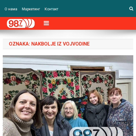
О нама
Маркетинг
Контакт
OZNAKA:
NAKBOLJE IZ VOJVODINE