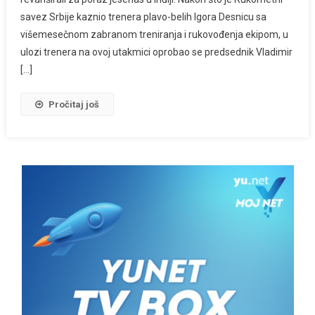
savez Srbije kaznio trenera plavo-belih Igora Desnicu sa
višemesečnom zabranom treniranja i rukovođenja ekipom, u
ulozi trenera na ovoj utakmici oprobao se predsednik Vladimir
[…]
Pročitaj još