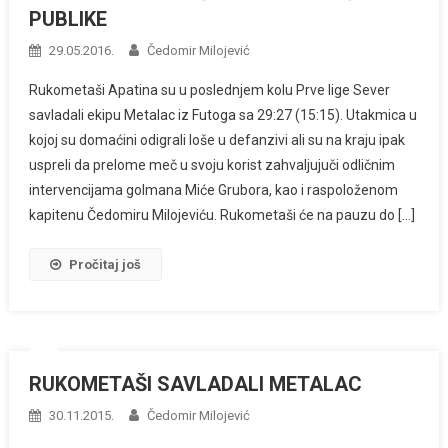
PUBLIKE
29.05.2016.
Čedomir Milojević
Rukometaši Apatina su u poslednjem kolu Prve lige Sever
savladali ekipu Metalac iz Futoga sa 29:27 (15:15). Utakmica u
kojoj su domaćini odigrali loše u defanzivi ali su na kraju ipak
uspreli da prelome meč u svoju korist zahvaljujuči odličnim
intervencijama golmana Miće Grubora, kao i raspoloženom
kapitenu Čedomiru Milojeviću. Rukometaši će na pauzu do […]
Pročitaj još
RUKOMETAŠI SAVLADALI METALAC
30.11.2015.
Čedomir Milojević