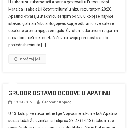
U subotu su rukometaši Apatina gostovali u Futogu ekipi
Metalca i zabeležili četvrti trijumf u nizu rezultatom 28:26.
Apatinci otvaraju utakmicu serijom od 5:0 u kojoj se najviše
istakao golman Nikola Bogojević koji je odbranio sve šuteve
upućene prema njegovom golu. Čvrstom odbranom i sigurnin
napadom naši rukometaši čuvaju svoju prednost sve do
poslednjih minuta […]
Pročitaj još
GRUBOR OSTAVIO BODOVE U APATINU
13.04.2015.
Čedomir Milojević
U 13. kolu prve rukometne lige Vojvodine rukometaši Apatina
su savladali Železničar iz Inđije sa 28:27 (14:13) i tako im se
revanširali za poraz jesenas u Inđiji. Nakon što je Rukometni