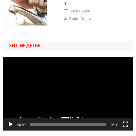
У...
29.07.2026.
Radio Dunav
ХИТ НЕДЕЉЕ
Pregledač
video
zapisa
00:00
03:11