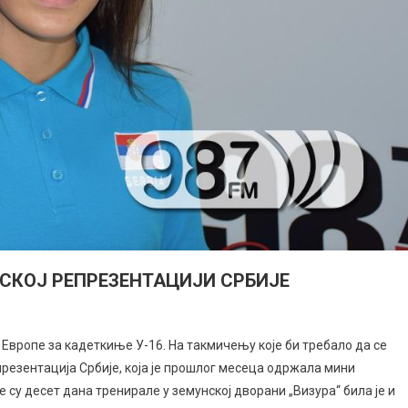
СКОЈ РЕПРЕЗЕНТАЦИЈИ СРБИЈЕ
Европе за кадеткиње У-16. На такмичењу које би требало да се
резентација Србије, која је прошлог месеца одржала мини
 су десет дана тренирале у земунској дворани „Визура“ била је и