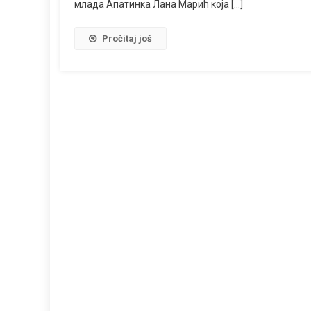
млада Апатинка Лана Марић која […]
Pročitaj još