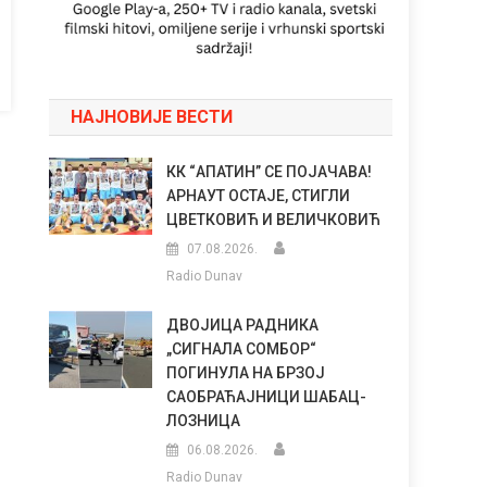
НАЈНОВИЈЕ ВЕСТИ
КК “АПАТИН” СЕ ПОЈАЧАВА!
АРНАУТ ОСТАЈЕ, СТИГЛИ
ЦВЕТКОВИЋ И ВЕЛИЧКОВИЋ
07.08.2026.
Radio Dunav
ДВОЈИЦА РАДНИКА
„СИГНАЛА СОМБОР“
ПОГИНУЛА НА БРЗОЈ
САОБРАЋАЈНИЦИ ШАБАЦ-
ЛОЗНИЦА
06.08.2026.
Radio Dunav