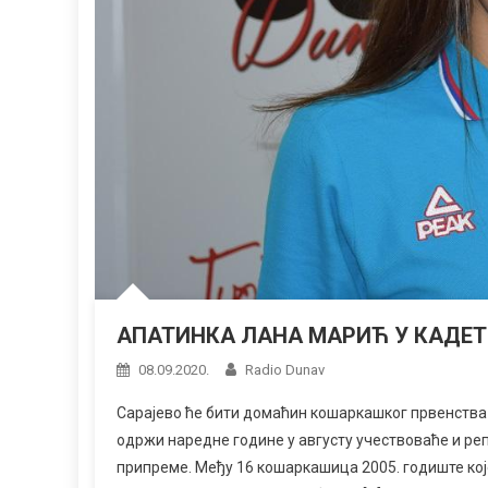
АПАТИНКА ЛАНА МАРИЋ У КАДЕТ
08.09.2020.
Radio Dunav
Сарајево ће бити домаћин кошаркашког првенства 
одржи наредне године у августу учествоваће и реп
припреме. Међу 16 кошаркашица 2005. годиште које