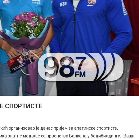
КЕ СПОРТИСТЕ
ћ организовао је данас пријем за апатинске спортисте,
ка златне медаље са првенства Балкана у бодибилдингу. -Ваши