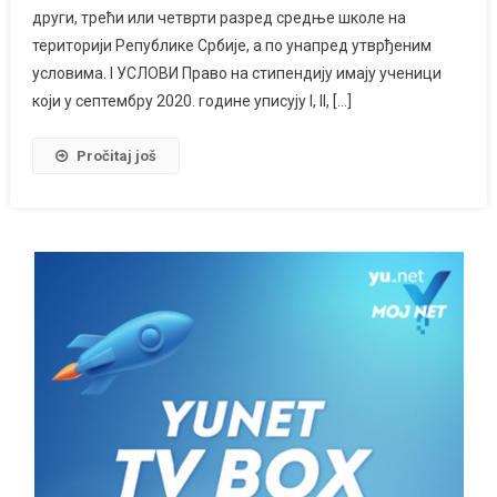
други, трећи или четврти разред средње школе на
територији Републике Србије, а по унапред утврђеним
условима. I УСЛОВИ Право на стипендију имају ученици
који у септембру 2020. године уписују I, II, […]
Pročitaj još