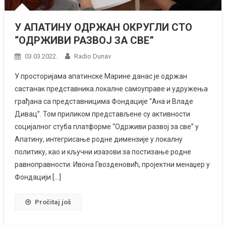
У АПАТИНУ ОДРЖАН ОКРУГЛИ СТО
“ОДРЖИВИ РАЗВОЈ ЗА СВЕ”
03.03.2022.
Radio Dunav
У просторијама апатинске Марине данас је одржан
састанак представника локалне самоуправе и удружења
грађана са представницима Фондације “Ана и Владе
Дивац”. Том приликом представљене су активности
социјалног стуба платформе “Одрживи развој за све” у
Апатину, интегрисање родне димензије у локалну
политику, као и кључни изазови за постизање родне
равноправности. Ивона Гвозденовић, пројектни менаџер у
Фондацији […]
Pročitaj još