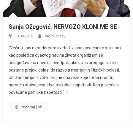
Sanja Ožegović: NERVOZO KLONI ME SE
30.09.2015.
Radio Dunav
“Većina ljudi u modernom svetu živi pod povećanim stresom,
kao posledica ovakvog načina života organizam se
prilagođava na nove uslove. Ipak, ako stres predugo traje ili
postane prejak, dolazi do razvoja mentalnih i fizičkih bolesti.
Ubrzan tempo života i brojne obaveze koje treba uraditi,
nameću stalno prisustvo teskobe i napetosti. Kao posledica
povećane psihičke napetosti […]
Pročitaj još