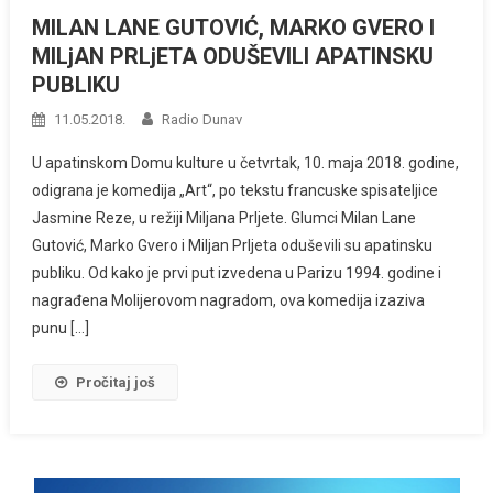
MILAN LANE GUTOVIĆ, MARKO GVERO I
MILjAN PRLjETA ODUŠEVILI APATINSKU
PUBLIKU
11.05.2018.
Radio Dunav
U apatinskom Domu kulture u četvrtak, 10. maja 2018. godine,
odigrana je komedija „Art“, po tekstu francuske spisateljice
Jasmine Reze, u režiji Miljana Prljete. Glumci Milan Lane
Gutović, Marko Gvero i Miljan Prljeta oduševili su apatinsku
publiku. Od kako je prvi put izvedena u Parizu 1994. godine i
nagrađena Molijerovom nagradom, ova komedija izaziva
punu […]
Pročitaj još