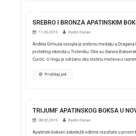
SREBRO I BRONZA APATINSKIM BO
11.05.2015.
Radio Dunav
Anđela Grmuša osvojila je srebrnu medalju a Dragana
proteklog vikenda u Trsteniku. Obe su članice Boksersk
Ćurćić.-U ringu je održano oko stotinu mečeva u raznim
Pročitaj još
TRIJUMF APATINSKOG BOKSA U N
08.02.2015.
Radio Dunav
Apatinski bokseri zabeležili odlične rezultate u prvom