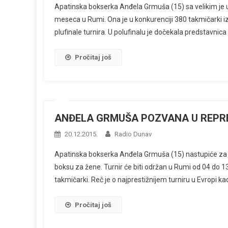
Apatinska bokserka Anđela Grmuša (15) sa velikim je 
meseca u Rumi. Ona je u konkurenciji 380 takmičarki iz
plufinale turnira. U polufinalu je dočekala predstavnica
Pročitaj još
ANĐELA GRMUŠA POZVANA U REPR
20.12.2015.
Radio Dunav
Apatinska bokserka Anđela Grmuša (15) nastupiće za re
boksu za žene. Turnir će biti održan u Rumi od 04 do 1
takmičarki. Reč je o najprestižnijem turniru u Evropi 
Pročitaj još