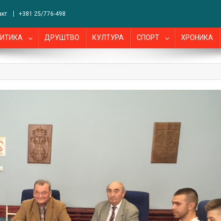
акт
+381 25/776-498
ИТИКА
ДРУШТВО
КУЛТУРА
СПОРТ
ХРОНИКА