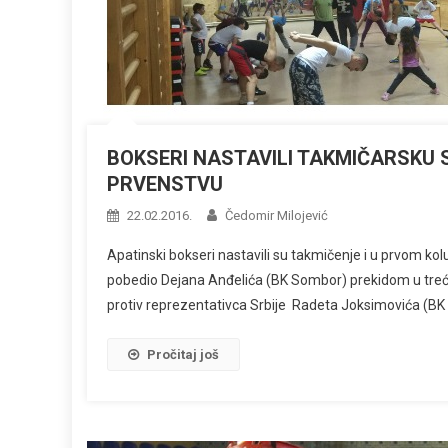
BOKSERI NASTAVILI TAKMIČARSKU
PRVENSTVU
22.02.2016.
Čedomir Milojević
Apatinski bokseri nastavili su takmičenje i u prvom kol
pobedio Dejana Anđelića (BK Sombor) prekidom u trećo
protiv reprezentativca Srbije Radeta Joksimovića (BK 
Pročitaj još