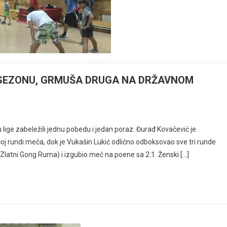
 SEZONU, GRMUŠA DRUGA NA DRŽAVNOM
u lige zabeležili jednu pobedu i jedan poraz. Đurađ Kovačević je
j rundi meča, dok je Vukašin Lukić odlično odboksovao sve tri runde
Zlatni Gong Ruma) i izgubio meč na poene sa 2:1. Ženski […]