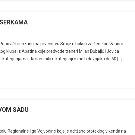
KSERKAMA
 Popović bronzanu na prvenstvu Srbije u boksu za žene održanom
og kluba iz Apatina koje predvode treneri Milan Dubajić i Jovica
 kategorijama. Ja sam bila u kategoriji mladih devojaka do 60 […]
OVOM SADU
 kolu Regionalne liga Vojvodine koje je održano proteklog vikenda na