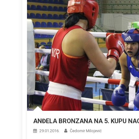
ANĐELA BRONZANA NA 5. KUPU NA
29.01.2016.
Čedomir Milojević