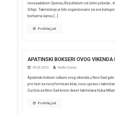
novosadskom Spensu.Rezultatom od četiri pobede , dv
Srbije. Takmičenje je bilo organizovano za sve katego
borbama šansu […]
Pročitaj još
APATINSKI BOKSERI OVOG VIKEND
05.02.2015.
Radio Dunav
Apatinski bokseri odlaze ovog vikenda u Novi Sad gde 
prvi test za novoformirani klub, novu upravu i takmič
Ćurčića za Novi Sad kreće deset takmičara:Huba Milan, 
Pročitaj još