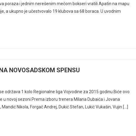
a poraza i jednim nerešenim mečom bokseri vratili Apatin na mapu
rije, a ukupno je učestvovalo 19 klubova sa 68 boraca. U uvodnim
A NA NOVOSADSKOM SPENSU
se održava 1 kolo Regionalne liga Vojvodine za 2015 godinu.Biće ovo
are u novoj sezoni.Prema izboru trenera Milana Dubaića i Jovana
Mandić Nikola, Forgač Andrej, Dukić Stefan, Lukić Vukašin, Vujin […]