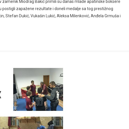
gov zamenik Miodrag Bakić primili su danas mlade apatinske boksere
 postigli zapažene rezultate i doneli medalje sa tog prestižnog
in, Stefan Dukić, Vukašin Lukić, Aleksa Milenković, Anđela Grmuša i