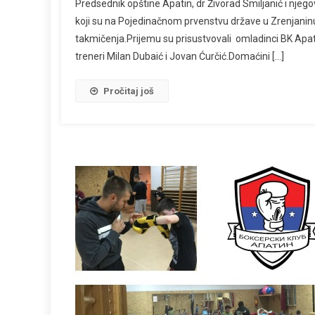
Predsednik opštine Apatin, dr Živorad Smiljanić i nje
koji su na Pojedinačnom prvenstvu države u Zrenjaninu
takmičenja.Prijemu su prisustvovali omladinci BK Apat
treneri Milan Dubaić i Jovan Ćurčić.Domaćini […]
Pročitaj još