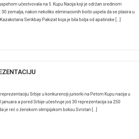
uspehom učestvovala na 5. Kupu Nacija koji je održan sredinom
 30 zemalja, nakon nekoliko eliminacionih borbi uspela da se plasira u
 Kazakstana Serikbay Pakizat koja je bila bolja od apatinske […]
EZENTACIJU
prezentaciju Srbije u konkurenciji juniorki na Petom Kupu nacija u
3 januara a pored Srbije učestvuje još 30 reprezentacija sa 250
kada je reč o ženskom olimpijskom boksu.Svrstan […]