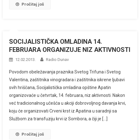
Pročitaj još
SOCIJALISTIČKA OMLADINA 14.
FEBRUARA ORGANIZUJE NIZ AKTIVNOSTI
12.02.2013.
Radio Dunav
Povodom obeležavanja praznika Svetog Trifuna i Svetog
Valentina, zaštitnika vinogradara i zaštitnika iskrene ljubavi
svih hriščana, Socijalistička omladina opštine Apatin
organizovaće u četvrtak, 14. februara, niz aktivnosti. Nakon
već tradicionalnog učešća u akciji dobrovoljnog davanja krvi,
koju će organizovati Crveni krst iz Apatina u saradnji sa
Službom za transfuziju krvi iz Sombora, a čiji je […]
Pročitaj još