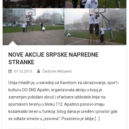
NOVE AKCIJE SRPSKE NAPREDNE
STRANKE
07.12.2015.
Čedomir Milojević
Unija mladih je, u saradnji sa Savetom za obrazovanje, sport i
kulturu OO SNS Apatin, organizovala akciju u kojoj je
zamenjen pokidani obruč i ofarbane izbledele linije na
sportskom terenu u bloku 112. Apatinci ponovo imaju
košarkaški teren u funkciji. Istog dana je uređen i prostor gde
se odlaže smeće u „esovina“. Posečeno je šiblje […]