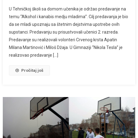
U Tehničkoj školi sa domom učenika je održao predavanje na
temu “Alkohol i kanabis medju mladima”. Cilj predavanja je bio
da se mladi upoznaju sa štetnim dejstvima upotrebe ovih
supstanci. Predavanju su prisustvovali učenici 2. razreda.
Predavanje su realizovali volonteri Crvenog krsta Apatin
Milana Martinović i Miloš Džaja. U Gimnaziji “Nikola Tesla” je
realizovao predavanje […]
Pročitaj još