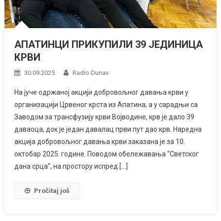
АПАТИНЦИ ПРИКУПИЛИ 39 ЈЕДИНИЦА
КРВИ
30.09.2025.
Radio Dunav
На јуче одржаној акцији добровољног давања крви у
организацији Црвеног крста из Апатина, a у сарадњи са
Заводом за трансфузију крви Војводине, крв је дало 39
даваоца, док је један давалац први пут дао крв. Наредна
акција добровољног давања крви заказана је за 10.
октобар 2025. године. Поводом обележавања “Светског
дана срца”, на простору испред […]
Pročitaj još