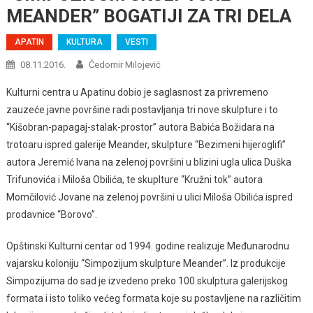
MEANDER” BOGATIJI ZA TRI DELA
APATIN
KULTURA
VESTI
08.11.2016.
Čedomir Milojević
Kulturni centra u Apatinu dobio je saglasnost za privremeno
zauzeće javne površine radi postavljanja tri nove skulpture i to
“Kišobran-papagaj-stalak-prostor” autora Babića Božidara na
trotoaru ispred galerije Meander, skulpture “Bezimeni hijeroglifi”
autora Jeremić Ivana na zelenoj površini u blizini ugla ulica Duška
Trifunovića i Miloša Obilića, te skuplture “Kružni tok” autora
Momčilović Jovane na zelenoj površini u ulici Miloša Obilića ispred
prodavnice “Borovo”.
Opštinski Kulturni centar od 1994. godine realizuje Međunarodnu
vajarsku koloniju “Simpozijum skulpture Meander”. Iz produkcije
Simpozijuma do sad je izvedeno preko 100 skulptura galerijskog
formata i isto toliko većeg formata koje su postavljene na različitim