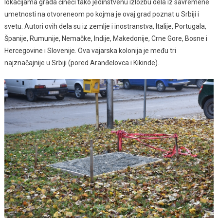
lokacijama grada čineći tako jedinstvenu izložbu dela iz savremene
umetnosti na otvoreneom po kojma je ovaj grad poznat u Srbiji i
svetu. Autori ovih dela su iz zemlje i inostranstva, Italije, Portugala,
Španije, Rumunije, Nemačke, Indije, Makedonije, Crne Gore, Bosne i
Hercegovine i Slovenije. Ova vajarska kolonija je među tri
najznačajnije u Srbiji (pored Aranđelovca i Kikinde).