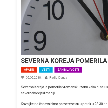
SEVERNA KOREJA POMERILA
APATIN
VESTI
ZANIMLJIVOSTI
05.05.2018.
Radio Dunav
Severna Koreja je pomerila vremensku zonu kako bi se usk
severnokorejski mediji.
Kazaljke na časovnicima pomerene su u petak u 23.30 po 