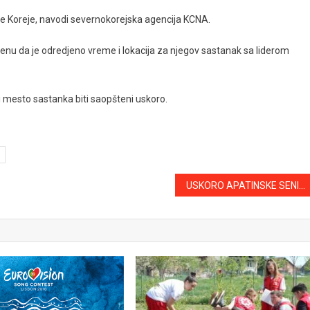
ve Koreje, navodi severnokorejska agencija KCNA.
u da je odredjeno vreme i lokacija za njegov sastanak sa liderom
 mesto sastanka biti saopšteni uskoro.
USKORO APATINSKE SENIOR KARTICE- UŠTEDE ZA PENZIONERE OD 5 DO 15 ODSTO