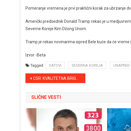
Pomeranje vremena je prvi praktični korak za ubrzanje d
Američki predsednik Donald Tramp rekao je u medjuvremen
Severne Koreje Kim Džong Unom.
Tramp je rekao novinarima ispred Bele kuće da će vreme i
Izvor -Beta
Tagged
SATOVI
SEVERNA KOREJA
UNAPRED
Kretanje
CSR: KVALITETNA BRIGA O SIROMAŠNIM SLOJEVIMA DRUŠTVA KAO PRIORITET, U PLANU OTVARANJA DVA NOVA KLUBA
članka
SLIČNE VESTI