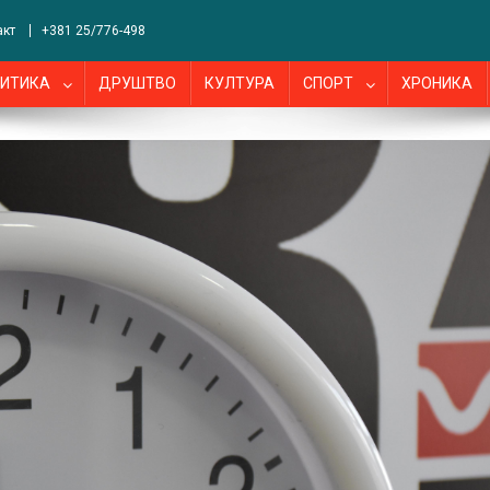
акт
+381 25/776-498
ИТИКА
ДРУШТВО
КУЛТУРА
СПОРТ
ХРОНИКА