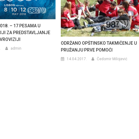
018. – 17 PESAMA U
JI ZA PREDSTAVLJANJE
VROVIZIJI
ODRŽANO OPŠTINSKO TAKMIČENJE U
.
admin
PRUŽANJU PRVE POMOĆI
14.04.2017.
Čedomir Milojević