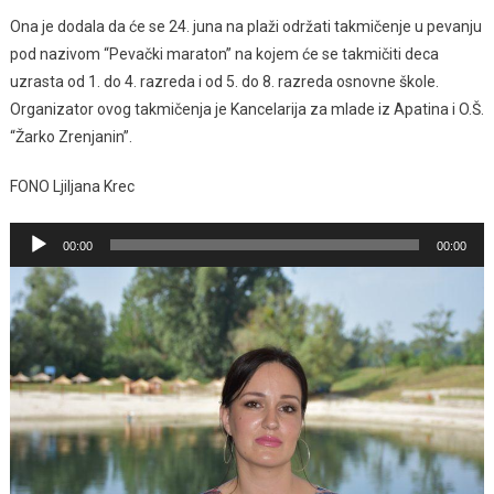
Ona je dodala da će se 24. juna na plaži održati takmičenje u pevanju
pod nazivom “Pevački maraton” na kojem će se takmičiti deca
uzrasta od 1. do 4. razreda i od 5. do 8. razreda osnovne škole.
Organizator ovog takmičenja je Kancelarija za mlade iz Apatina i O.Š.
“Žarko Zrenjanin”.
FONO Ljiljana Krec
Pregledač
00:00
00:00
zvučnih
zapisa