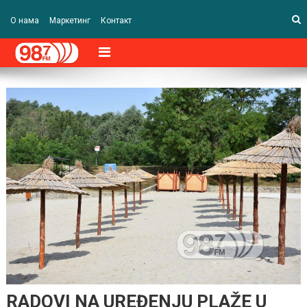
О нама
Маркетинг
Контакт
RADOVI NA UREĐENJU PLAŽE U