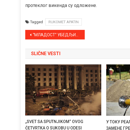
протеклог викенда су одложене.
Tagged
RUKOMET APATIN
Kretanje
“МЛАДОСТ” УБЕДЉИВА ПРОТИВ НОВАЈЛИЈЕ У ВОЈВОЂАНСКОЈ ЛИГИ
članka
SLIČNE VESTI
„SVET SA SPUTNJIKOM“ OVOG
У ТОКУ РЕ
ČETVRTKA O SUKOBU U ODESI
ЗАМЕНЕ ГР