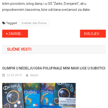
Istim povodom, istog dana, i u OŠ “Žarko Zrenjanin”, ali u
prepodnevnim časovima, biće održana svečanost za đake.
Tagged
Svetski dan Roma
Kretanje
ZAVRŠEN LITERALNI KONKURS “KRV ŽIVOT ZNAČI”
SVILOJEVO SUTRA BEZ VODE
članka
SLIČNE VESTI
OLIMPIK U NEDELJU IGRA POLUFINALE MINI MAXI LIGE U SUBOTICI
22.02.2013.
dejanr