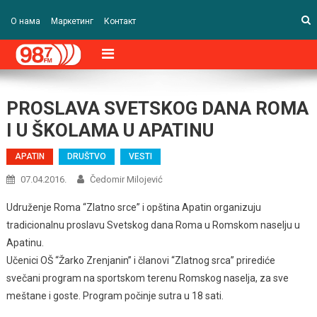
О нама
Маркетинг
Контакт
PROSLAVA SVETSKOG DANA ROMA
I U ŠKOLAMA U APATINU
APATIN
DRUŠTVO
VESTI
07.04.2016.
Čedomir Milojević
Udruženje Roma “Zlatno srce” i opština Apatin organizuju
tradicionalnu proslavu Svetskog dana Roma u Romskom naselju u
Apatinu.
Učenici OŠ “Žarko Zrenjanin” i članovi “Zlatnog srca” prirediće
svečani program na sportskom terenu Romskog naselja, za sve
meštane i goste. Program počinje sutra u 18 sati.