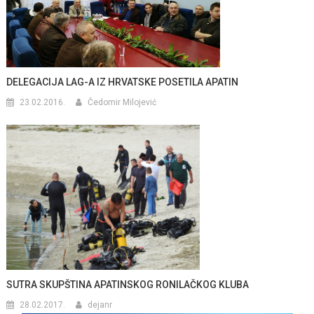
DELEGACIJA LAG-A IZ HRVATSKE POSETILA APATIN
23.02.2016.
Čedomir Milojević
SUTRA SKUPŠTINA APATINSKOG RONILAČKOG KLUBA
28.02.2017.
dejanr