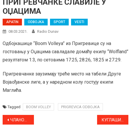
ПРИГРЕВЧАНКЕ СЛАВИЛЕ У
ОЏАЦИМА
APATIN
ODBOJKA
SPORT
VESTI
08.03.2021.
Radio Dunav
Одбојкашице “Boom Volleya” из Пригревице су на
гостовању у Оџацима савладале домаћу екипу “Wolfland”
резултатом 1:3, по сетовима 17:25, 28:26, 18:25 и 27:29.
Пригревчанке заузимају треће место на табели Друге
Војвођанске лиге, а у наредном колу гостују екипи
Маглића.
Tagged
BOOM VOLLEY
PRIGREVICA ODBOJKA
Kretanje
ЧЛАНОВИ АТЛЕТСКОГ КЛУБА АПАТИН УСПЕШНИ НА ПРВЕНСТВИМА СРБИЈЕ У ДВОРАНИ И НА ПЕТОМ ПОЛУМАРАТОНУ СРЕБРНО ЈЕЗЕРО
КУГЛАШИ “ЈУНАКОВИЋ ПРИГРЕВИЦЕ” ПОРАЖЕНИ ОД ЛИДЕРА НА ТАБЕЛИ