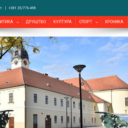
т
+381 25/776-498
ИТИКА
ДРУШТВО
КУЛТУРА
СПОРТ
ХРОНИКА