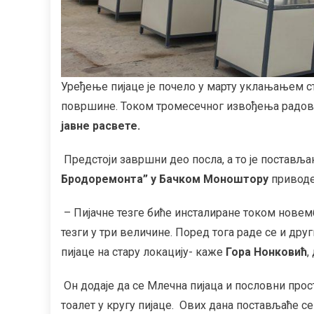
Уређење пијаце је почело у марту уклањањем с
површине. Током тромесечног извођења радов
јавне расвете.
Предстоји завршни део посла, а то је поставља
Бродоремонта” у Бачком Моноштору
приводе
– Пијачне тезге биће инсталиране током новем
тезги у три величине. Поред тога раде се и др
пијаце на стару локацију- каже
Гора Нонковић
,
Он додаје да се Млечна пијаца и пословни прос
тоалет у кругу пијаце. Ових дана постављаће се