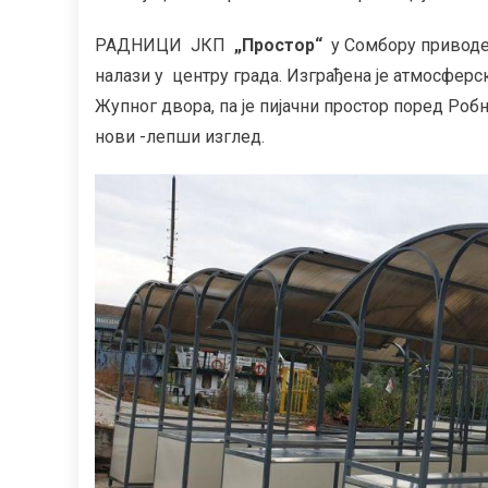
РАДНИЦИ ЈКП
„Простор“
у Сомбору приводе
налази у центру града. Изграђена је атмосферск
Жупног двора, па је пијачни простор поред Робн
нови -лепши изглед.