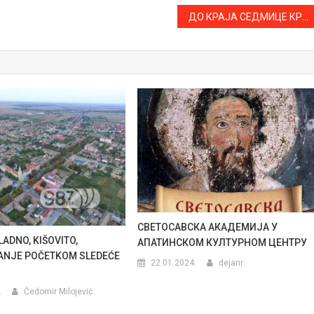
ДО КРАЈА СЕДМИЦЕ КРЕЋЕ РЕКОНСТРУКЦИЈА БИЦИКЛИСТИЧКЕ СТАЗЕ У ДИМИТРИЈА ТУЦОВИЋА
СВЕТОСАВСКА АКАДЕМИЈА У
ADNO, KIŠOVITO,
АПАТИНСКОМ КУЛТУРНОМ ЦЕНТРУ
ANJE POČETKOM SLEDEĆE
22.01.2024.
dejanr
.
Čedomir Milojević