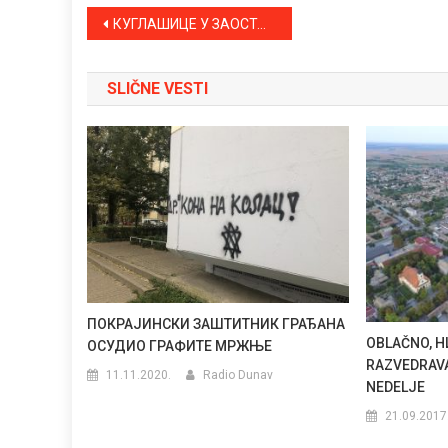
Kretanje
КУГЛАШИЦЕ У ЗАОСТАЛОЈ УТАКМИЦИ ПОБЕДИЛЕ ЈАГОДИНУ
članka
SLIČNE VESTI
ПОКРАЈИНСКИ ЗАШТИТНИК ГРАЂАНА
OBLAČNO, HL
ОСУДИО ГРАФИТЕ МРЖЊЕ
RAZVEDRAV
11.11.2020.
Radio Dunav
NEDELJE
21.09.2017