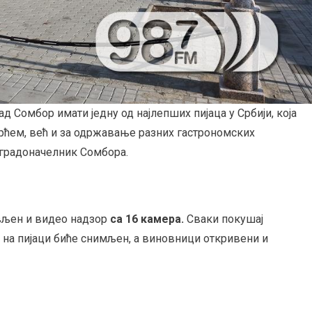
д Сомбор имати једну од најлепших пијаца у Србији, која
рћем, већ и за одржавање разних гастрономских
 градоначелник Сомбора.
ављен и видео надзор
са 16 камера.
Сваки покушај
 на пијаци биће снимљен, а виновници откривени и