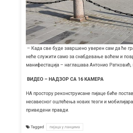
– Када све буде завршено уверен сам да ће гра
неће служити само за снабдевање воћем и пов
манифестација – наглашава Антонио Ратковић,
ВИДЕО – НАДЗОР СА 16 КАМЕРА
НА простору реконструисане пијаце биће пост
несавесног оштећења нових тезги и мобилијара
приведени правди.
Tagged
пијаца у ланцима