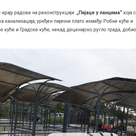
 крају радове на реконструкцији
„Пијаце у ланцима“
која 
а канализација, уређен пијачни плато између Робне куће и
е куће и Градске куће, некад деценијско ругло града, доби