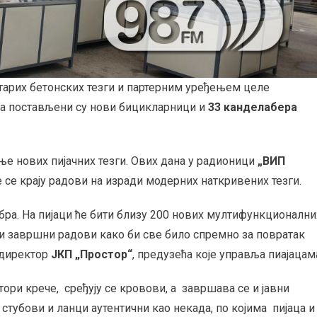
тарих бетонских тезги и партерним уређењем целе
а постављени су нови бицикларници и
33 канделабера
ње нових пијачних тезги. Ових дана у радионици
„ВИП
 се крају радови на изради модерних наткривених тезги.
бра. На пијаци ће бити близу 200 нових мултифункционални
уги завршни радови како би све било спремно за повратак
 директор
ЈКП „Простор“
, предузећа које управља пиајацам
тори крече, сређују се кровови, а завршава се и јавни
 стубови и ланци аутентични као некада, по којима пијаца и