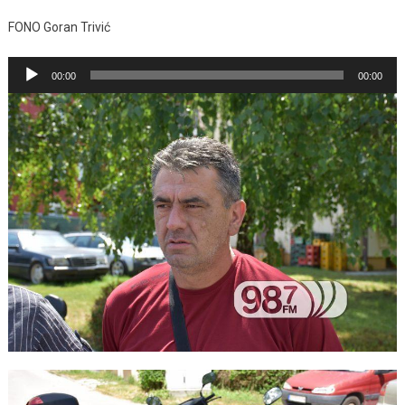
FONO Goran Trivić
Pregledač
00:00
00:00
zvučnih
zapisa