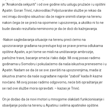
je “Anakonda sekjuriti” i od ove godine istu uslugu pružaće i u opštini
Apatin. Goran Trivić, rukovodilac Poljočuvarske službe je rekao da
već imaju dovoljno iskustva i da će najpre snimiti stanje na terenu
nakon čega će se preći na opomene i upozorenja, a ukoliko ni to ne
bude davalo rezultata neminovno je da će doći do kažnjavanja.
-Nakon sagledavanja situacije na terenu preći ćemo na
upozoravanje građana na prestupe koji se prave prema odlukama
opštine Apatin, a pri tome se misli na uništavanje ambrozije,
parložne trave, bacanje smeća i tako dalje. Mi ovaj posao radimo
godinama u Somobru i pokušaćemo da naša iskustva prenesemo i u
Apatin. Nadam se da će se sve završiti na upozorenjima, mada iz
iskustva znamo da naše sugrađane najviše “zaboli” kada ih kazne
novčano. Mi svoj posao radimo odgovorno, neće biti opraštanja jer
se rad ove službe mora opravdati. – kazao je Trivić.
On je dodao da će novi motori u mnogome olakšati funkcionisanje i
obavljanje posla na terenu u Apatinu i selima apatinske opštine.