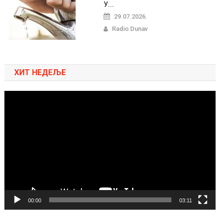
У...
29.07.2026.
Radio Dunav
ХИТ НЕДЕЉЕ
Pregledač
video
zapisa
00:00
03:11