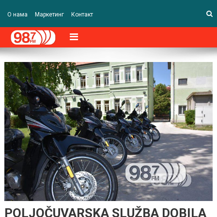
О нама
Маркетинг
Контакт
POLJOČUVARSKA SLUŽBA DOBILA