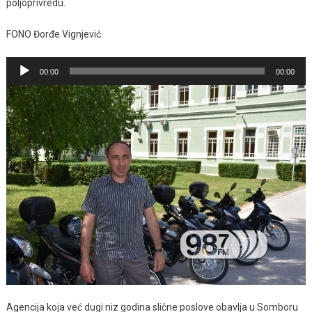
poljoprivredu.
FONO Đorđe Vignjević
Pregledač
00:00
00:00
zvučnih
zapisa
Agencija koja već dugi niz godina slične poslove obavlja u Somboru