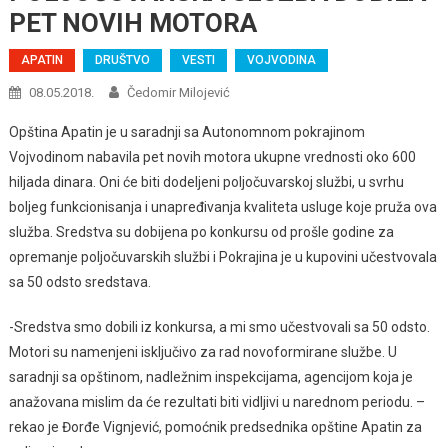
PET NOVIH MOTORA
APATIN
DRUŠTVO
VESTI
VOJVODINA
08.05.2018.
Čedomir Milojević
Opština Apatin je u saradnji sa Autonomnom pokrajinom
Vojvodinom nabavila pet novih motora ukupne vrednosti oko 600
hiljada dinara. Oni će biti dodeljeni poljočuvarskoj službi, u svrhu
boljeg funkcionisanja i unapređivanja kvaliteta usluge koje pruža ova
služba. Sredstva su dobijena po konkursu od prošle godine za
opremanje poljočuvarskih službi i Pokrajina je u kupovini učestvovala
sa 50 odsto sredstava.
-Sredstva smo dobili iz konkursa, a mi smo učestvovali sa 50 odsto.
Motori su namenjeni isključivo za rad novoformirane službe. U
saradnji sa opštinom, nadležnim inspekcijama, agencijom koja je
anažovana mislim da će rezultati biti vidljivi u narednom periodu. –
rekao je Đorđe Vignjević, pomoćnik predsednika opštine Apatin za