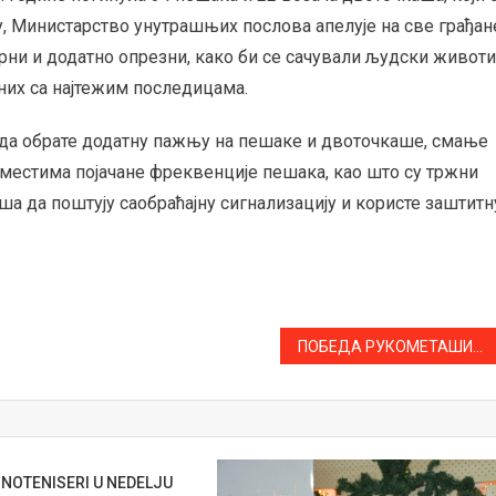
ју, Министарство унутрашњих послова апелује на све грађан
орни и додатно опрезни, како би се сачували људски животи
оних са најтежим последицама.
 да обрате додатну пажњу на пешаке и двоточкаше, смање
 местима појачане фреквенције пешака, као што су тржни
ша да поштују саобраћајну сигнализацију и користе заштитн
ПОБЕДА РУКОМЕТАШИЦА ЗА КРАЈ СЕЗОНЕ! “ГРАЦИЈЕ” ИМАЈУ КВАЛИТЕТ
NOTENISERI U NEDELJU