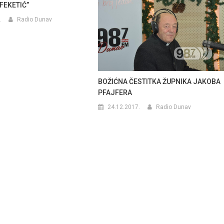
FEKETIĆ”
.
Radio Dunav
BOŽIĆNA ČESTITKA ŽUPNIKA JAKOBA
PFAJFERA
24.12.2017.
Radio Dunav