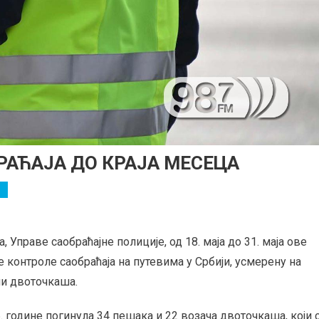
РАЋАЈА ДО КРАЈА МЕСЕЦА
праве саобраћајне полиције, од 18. маја до 31. маја ове
е контроле саобраћаја на путевима у Србији, усмерену на
чи двоточкаша.
. године погинула 34 пешака и 22 возача двоточкаша, који 