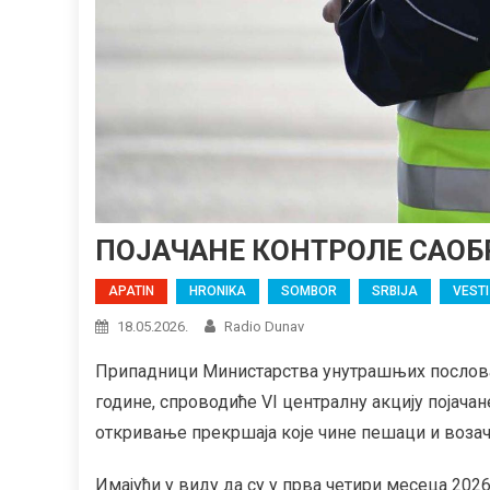
ПОЈАЧАНЕ КОНТРОЛЕ САОБ
APATIN
HRONIKA
SOMBOR
SRBIJA
VESTI
18.05.2026.
Radio Dunav
Припадници Министарства унутрашњих послова, У
године, спроводиће VI централну акцију појачан
откривање прекршаја које чине пешаци и воза
Имајући у виду да су у прва четири месеца 2026