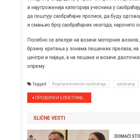
и најугроженија категорија учесника у саобраћа
да поштују саобраћајне прописе, да буду одгов
и смањио број саобраћајних незгода, нарочито 
Посебно се апелује на возаче моторних возила
брзину кретања у зонама пешачких прелаза, на
центри и пијаце, а на пешаке и возаче двоточка
опрему.
Tagged
Pojačane kontrole saobraćaja
saobraćaj
Kretanje
ПРОЗОРИ И ЕЛЕКТРИФИКАЦИЈА ЗА ХРАМ У ПРИГРЕВИЦИ
članka
SLIČNE VESTI
DOMAĆI STO